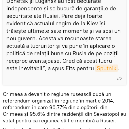
Donetsk și Lugansk au fost declarate
independente și se bucură de garanțiile de
securitate ale Rusiei. Pare deja foarte
evident că actualul regim de la Kiev îşi
trăieşte ultimele sale momente și va sosi un
nou guvern. Acesta va recunoaște starea
actuală a lucrurilor și va pune în aplicare o
politică de relaţii bune cu Rusia de pe poziții
reciproc avantajoase. Cred că acest lucru
este inevitabil”, a spus Fits pentru
Sputnik
.
Crimeea a devenit o regiune rusească după un
referendum organizat în regiune în martie 2014,
referendum în care 96,77% din alegătorii din
Crimeea și 95,6% dintre rezidenții din Sevastopol au
votat pentru ca regiunea să fie membră a Rusiei.