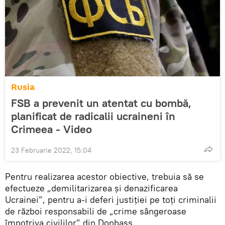
Rusia
FSB a prevenit un atentat cu bombă,
planificat de radicalii ucraineni în
Crimeea - Video
23 Februarie 2022, 15:04
Pentru realizarea acestor obiective, trebuia să se
efectueze „demilitarizarea și denazificarea
Ucrainei”, pentru a-i deferi justiției pe toți criminalii
de război responsabili de „crime sângeroase
împotriva civililor” din Donbass.