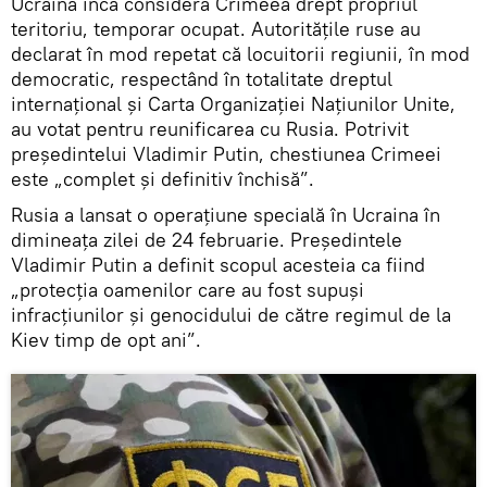
Ucraina încă consideră Crimeea drept propriul
teritoriu, temporar ocupat. Autorităţile ruse au
declarat în mod repetat că locuitorii regiunii, în mod
democratic, respectând în totalitate dreptul
internațional și Carta Organizației Națiunilor Unite,
au votat pentru reunificarea cu Rusia. Potrivit
președintelui Vladimir Putin, chestiunea Crimeei
este „complet și definitiv închisă”.
Rusia a lansat o operațiune specială în Ucraina în
dimineața zilei de 24 februarie. Președintele
Vladimir Putin a definit scopul acesteia ca fiind
„protecția oamenilor care au fost supuşi
infracțiunilor și genocidului de către regimul de la
Kiev timp de opt ani”.