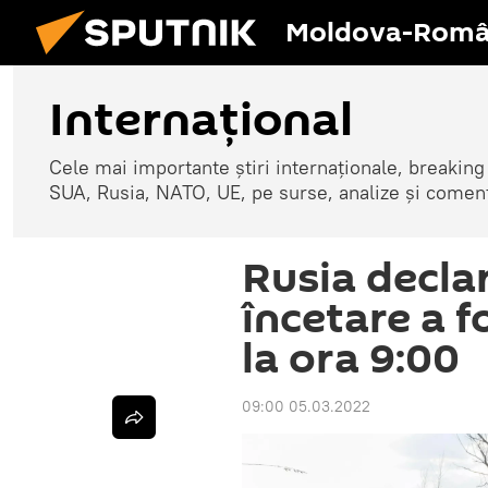
Moldova-Româ
Internaţional
Cele mai importante știri internaționale, breaking
SUA, Rusia, NATO, UE, pe surse, analize și coment
Rusia decla
încetare a f
la ora 9:00
09:00 05.03.2022