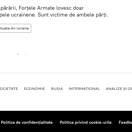
 Apărării, Forțele Armate lovesc doar
rupele ucrainene. Sunt victime de ambele părți.
ituatia din Ucraina
OCIETATE
ECONOMIE
RUSIA
INTERNAŢIONAL
ANALIZE ȘI OP
Politica de confidențialitate
Politica privind cookie-urile
Feedb