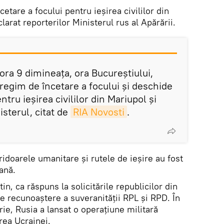
etare a focului pentru ieșirea civililor din
larat reporterilor Ministerul rus al Apărării.
 ora 9 dimineața, ora Bucureștiului,
regim de încetare a focului și deschide
tru ieșirea civililor din Mariupol și
sterul, citat de
RIA Novosti
.
ridoarele umanitare și rutele de ieșire au fost
ană.
in, ca răspuns la solicitările republicilor din
 recunoaștere a suveranității RPL și RPD. În
rie, Rusia a lansat o operațiune militară
rea Ucrainei.