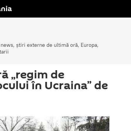
nia
 news, știri externe de ultimă oră, Europa,
arii
ră „regim de
ocului în Ucraina” de