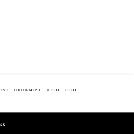
INII
EDITORIALIST
VIDEO
FOTO
ack