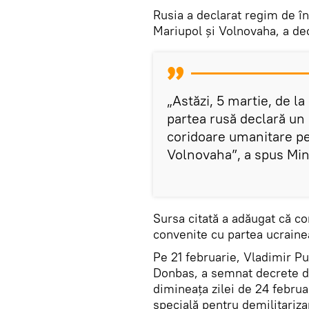
Rusia a declarat regim de înc
Mariupol și Volnovaha, a dec
„Astăzi, 5 martie, de la
partea rusă declară un 
coridoare umanitare pen
Volnovaha”, a spus Mini
Sursa citată a adăugat că co
convenite cu partea ucraine
Pe 21 februarie, Vladimir Put
Donbas, a semnat decrete de
dimineața zilei de 24 februa
specială pentru demilitariza