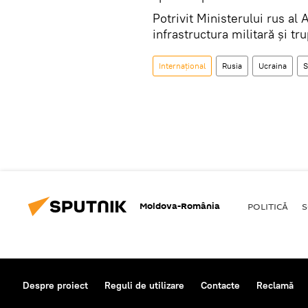
Potrivit Ministerului rus al
infrastructura militară și t
Internaţional
Rusia
Ucraina
S
Moldova-România
POLITICĂ
S
Despre proiect
Reguli de utilizare
Contacte
Reclamă