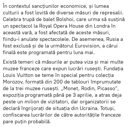
În contextul sancțiunilor economice, şi lumea
culturii a fost lovită de diverse măsuri de represalii.
Celebra trupă de balet Bolshoi, care urma să susţină
un spectacol la Royal Opera House din Londra în
această vară, a fost afectată de aceste măsuri,
fiindu-i anulate spectacolele. De asemenea, Rusia a
fost exclusă și de la următorul Eurovision, a cărui
finală este programată pentru luna mai.
Există temeri că măsurile ar putea viza şi mai multe
muzee franceze care expun lucrări rusești. Fundația
Louis Vuitton se teme în special pentru colecția
Morozov, formată din 200 de tablouri împrumutate
de la trei muzee rusești. „Monet, Rodin, Picasso”,
expoziția programată până pe 3 aprilie, a atras deja
peste un milion de vizitatori, dar organizatorii se
declară îngrijorați de situația din Ucraina. Totuşi,
confiscarea lucrărilor de către autoritățile franceze
pare puțin probabilă.