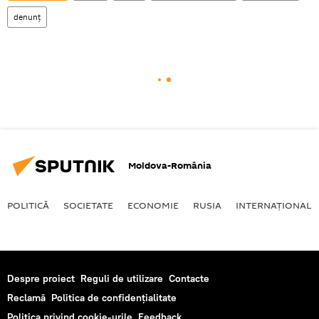
denunț
Moldova-România
POLITICĂ
SOCIETATE
ECONOMIE
RUSIA
INTERNAŢIONAL
Despre proiect
Reguli de utilizare
Contacte
Reclamă
Politica de confidențialitate
Politica privind cookie-urile
Feedback