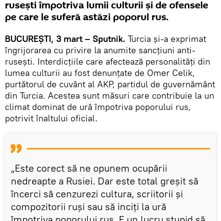
ruseşti împotriva lumii culturii și de ofensele
pe care le suferă astăzi poporul rus.
BUCUREŞTI, 3 mart – Sputnik.
Turcia şi-a exprimat
îngrijorarea cu privire la anumite sancțiuni anti-
ruseşti. Interdicțiile care afectează personalități din
lumea culturii au fost denunțate de Omer Celik,
purtătorul de cuvânt al AKP, partidul de guvernământ
din Turcia. Acestea sunt măsuri care contribuie la un
climat dominat de ură împotriva poporului rus,
potrivit înaltului oficial.
„Este corect să ne opunem ocupării
nedreapte a Rusiei. Dar este total greșit să
încerci să cenzurezi cultura, scriitorii și
compozitorii ruşi sau să inciți la ură
împotriva poporului rus. E un lucru stupid să