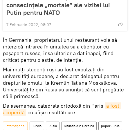
consecințele „mortale” ale vizitei lui
Putin pentru NATO
7 Februarie 2022, 08:07
În Germania, proprietarul unui restaurant voia să
interzică intrarea în unitatea sa a clienților cu
pașaport rusesc, însă ulterior a dat înapoi, fiind
criticat pentru o astfel de intenţie.
Mai mulți studenți ruși au fost expulzați din
universități europene, a declarat delegatul pentru
drepturile omului la Kremlin Tatiana Moskalkova.
Universitățile din Rusia au anunțat că sunt pregătite
să îi primească.
De asemenea, catedrala ortodoxă din Paris
a fost 
acoperită
cu afişe insultătoare.
Internaţional
Turcia
Rusia
Situatia din Ucraina
poporul rus