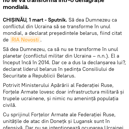
nu se va transforma într-o deflagrație
mondială.
CHIȘINĂU, 1 mart - Sputnik.
Să dea Dumnezeu ca
conflictul din Ucraina să se transforme în unul
mondial, a declarat președintele belarus, fiind citat
de
RIA Novosti
.
Să dea Dumnezeu, ca să nu se transforme în unul
planetar (conflictul militar din Ucraina – n.n.). El a
început încă în 2014. Dar ce a dus la declanșarea lui?,
declarat liderul belarus în ședința Consiliului de
Securitate a Republicii Belarus.
Potrivit Ministerului Apărării al Federației Ruse,
Forțele Armate lovesc doar infrastructura militară și
trupele ucrainene, și nimic nu amenință populația
civilă.
Cu sprijinul Forțelor Armate ale Federației Ruse,
unitățile de atac din Donețk și Lugansk sunt în
ofensivă. Dar nu se intenționează ocuparea Ucrainei,