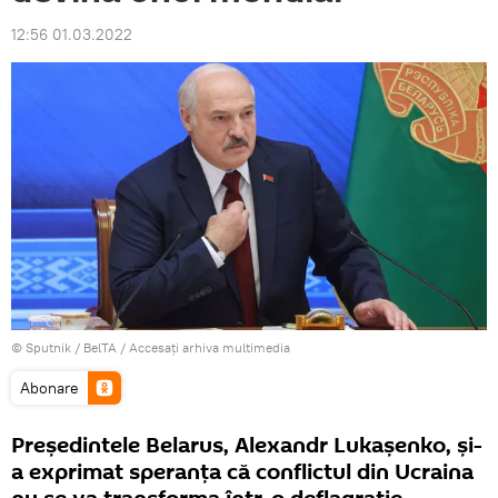
12:56 01.03.2022
© Sputnik / BelTA
/
Accesați arhiva multimedia
Abonare
Președintele Belarus, Alexandr Lukașenko, și-
a exprimat speranța că conflictul din Ucraina