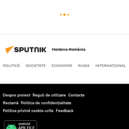
Moldova-România
POLITICĂ
SOCIETATE
ECONOMIE
RUSIA
INTERNAŢIONAL
Despre proiect
Reguli de utilizare
Contacte
Reclamă
Politica de confidențialitate
Politica privind cookie-urile
Feedback