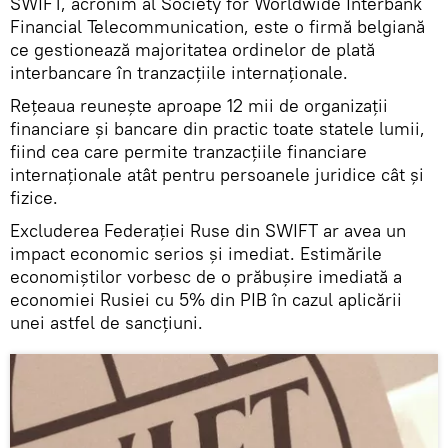
SWIFT, acronim al Society for Worldwide Interbank
Financial Telecommunication, este o firmă belgiană
ce gestionează majoritatea ordinelor de plată
interbancare în tranzacțiile internaționale.
Rețeaua reunește aproape 12 mii de organizații
financiare și bancare din practic toate statele lumii,
fiind cea care permite tranzacțiile financiare
internaționale atât pentru persoanele juridice cât și
fizice.
Excluderea Federației Ruse din SWIFT ar avea un
impact economic serios și imediat. Estimările
economiștilor vorbesc de o prăbușire imediată a
economiei Rusiei cu 5% din PIB în cazul aplicării
unei astfel de sancțiuni.