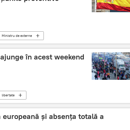
Ministru de externe
i ajunge în acest weekend
libertate
lă europeană şi absența totală a