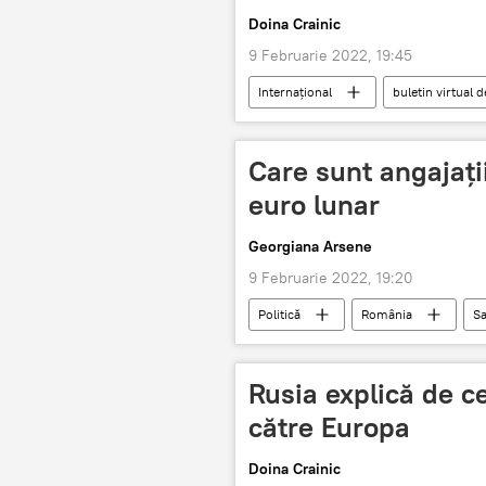
Doina Crainic
9 Februarie 2022, 19:45
Internaţional
buletin virtual d
Care sunt angajați
euro lunar
Georgiana Arsene
9 Februarie 2022, 19:20
Politică
România
Sa
Sistemul bancar
industrie
Rusia explică de ce
către Europa
Doina Crainic