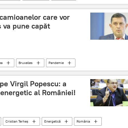
 camioanelor care vor
s va pune capăt
ea
Bruxelles
Pandemie
 pe Virgil Popescu: a
energetic al României!
Cristian Terheș
Energetică
România