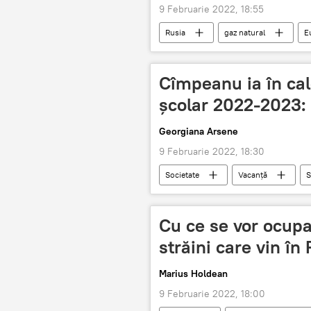
9 Februarie 2022, 18:55
Rusia
gaz natural
E
Cîmpeanu ia în cal
școlar 2022-2023: 
Georgiana Arsene
9 Februarie 2022, 18:30
Societate
Vacanță
S
Cu ce se vor ocupa
străini care vin î
Marius Holdean
9 Februarie 2022, 18:00