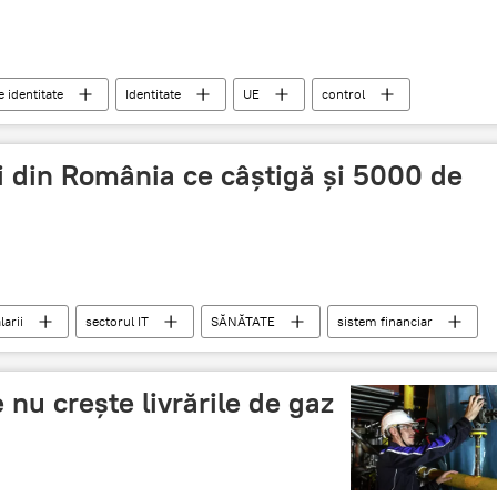
e identitate
Identitate
UE
control
i din România ce câștigă și 5000 de
larii
sectorul IT
SĂNĂTATE
sistem financiar
 nu creşte livrările de gaz