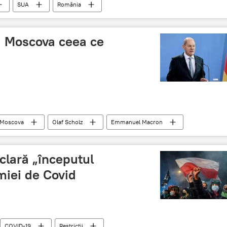
SUA
România
a Moscova ceea ce
Moscova
Olaf Scholz
Emmanuel Macron
clară „începutul
miei de Covid
COVID-19
Restricții