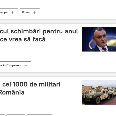
uropa
Rusia
cul schimbări pentru anul
ce vrea să facă
orin Cîmpeanu
 cei 1000 de militari
n România