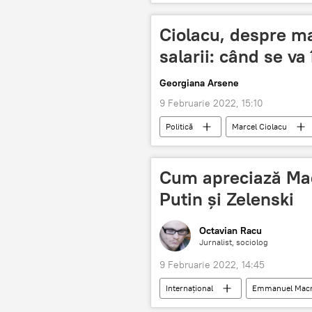
Ciolacu, despre ma
salarii: când se va
Georgiana Arsene
9 Februarie 2022, 15:10
Politică
Marcel Ciolacu
Cum apreciază Mac
Putin și Zelenski
Octavian Racu
Jurnalist, sociolog
9 Februarie 2022, 14:45
Internaţional
Emmanuel Mac