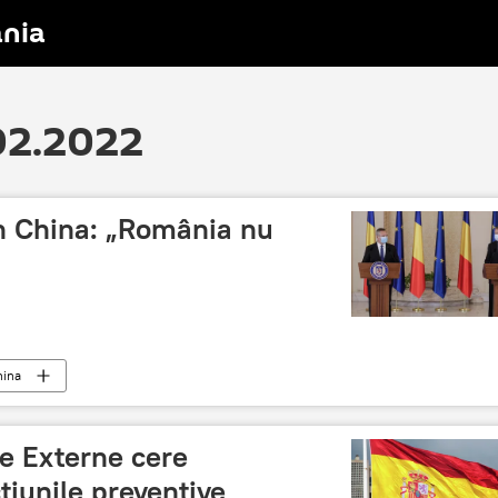
nia
.02.2022
n China: „România nu
hina
de Externe cere
țiunile preventive