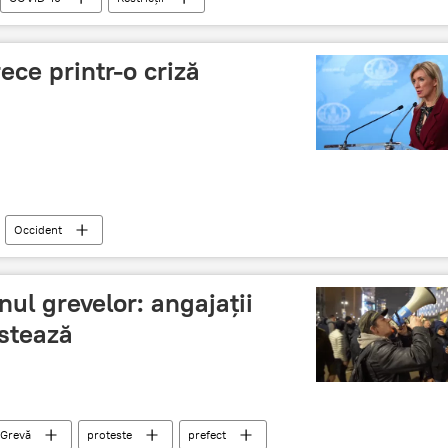
ece printr-o criză
Occident
l grevelor: angajații
estează
Grevă
proteste
prefect