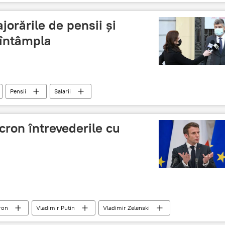
jorările de pensii și
 întâmpla
Pensii
Salarii
ron întrevederile cu
ron
Vladimir Putin
Vladimir Zelenski