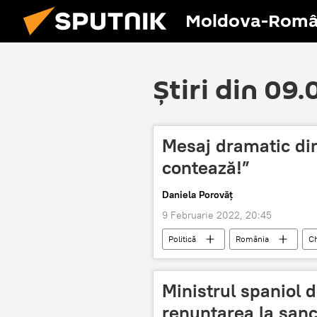
Moldova-Româ
Știri din 09
Mesaj dramatic di
contează!”
Daniela Porovăț
9 Februarie 2022, 20:45
Politică
România
C
Ministrul spaniol 
renunţarea la sanc