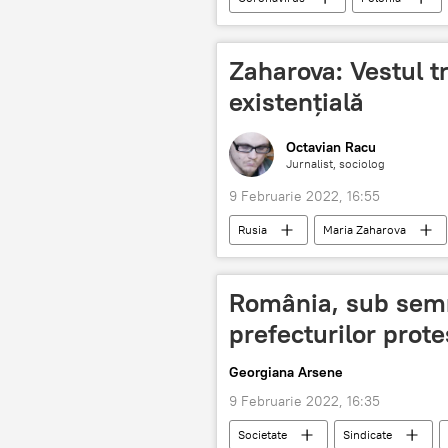
Zaharova: Vestul tr
existențială
Octavian Racu
Jurnalist, sociolog
9 Februarie 2022, 16:55
Rusia
Maria Zaharova
România, sub semnu
prefecturilor prot
Georgiana Arsene
9 Februarie 2022, 16:35
Societate
Sindicate