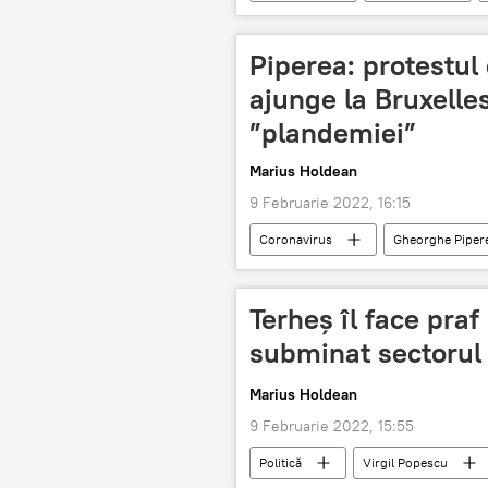
Piperea: protestul
ajunge la Bruxelle
”plandemiei”
Marius Holdean
9 Februarie 2022, 16:15
Coronavirus
Gheorghe Piper
Terheș îl face praf
subminat sectorul 
Marius Holdean
9 Februarie 2022, 15:55
Politică
Virgil Popescu