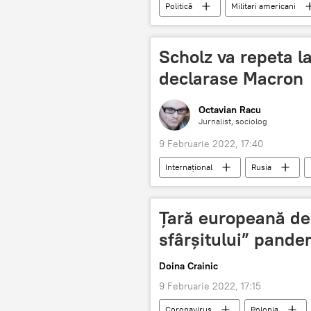
Politică
Militari americani
Scholz va repeta l
declarase Macron
Octavian Racu
Jurnalist, sociolog
9 Februarie 2022, 17:40
Internaţional
Rusia
Țară europeană de
sfârșitului” pande
Doina Crainic
9 Februarie 2022, 17:15
Coronavirus
Polonia