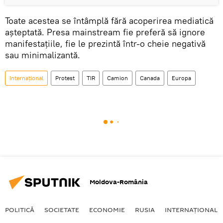
Toate acestea se întâmplă fără acoperirea mediatică
așteptată. Presa mainstream fie preferă să ignore
manifestațiile, fie le prezintă într-o cheie negativă
sau minimalizantă.
Internaţional
Protest
TIR
Camion
Canada
Europa
Moldova-România
POLITICĂ
SOCIETATE
ECONOMIE
RUSIA
INTERNAŢIONAL