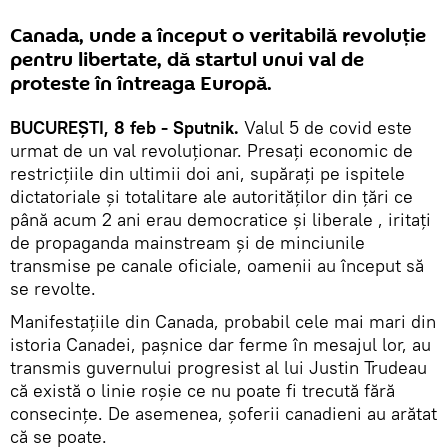
Canada, unde a început o veritabilă revoluție
pentru libertate, dă startul unui val de
proteste în întreaga Europă.
BUCUREȘTI, 8 feb - Sputnik.
Valul 5 de covid este
urmat de un val revoluționar. Presați economic de
restricțiile din ultimii doi ani, supărați pe ispitele
dictatoriale și totalitare ale autorităților din țări ce
până acum 2 ani erau democratice și liberale , iritați
de propaganda mainstream și de minciunile
transmise pe canale oficiale, oamenii au început să
se revolte.
Manifestațiile din Canada, probabil cele mai mari din
istoria Canadei, pașnice dar ferme în mesajul lor, au
transmis guvernului progresist al lui Justin Trudeau
că există o linie roșie ce nu poate fi trecută fără
consecințe. De asemenea, șoferii canadieni au arătat
că se poate.