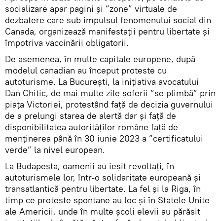
socializare apar pagini și ”zone” virtuale de
dezbatere care sub impulsul fenomenului social din
Canada, organizează manifestații pentru libertate și
împotriva vaccinării obligatorii.
De asemenea, în multe capitale europene, după
modelul canadian au început proteste cu
autoturisme. La București, la inițiativa avocatului
Dan Chitic, de mai multe zile șoferii ”se plimbă” prin
piața Victoriei, protestând față de decizia guvernului
de a prelungi starea de alertă dar și față de
disponibilitatea autorităților române față de
menținerea până în 30 iunie 2023 a ”certificatului
verde” la nivel european.
La Budapesta, oamenii au ieșit revoltați, în
autoturismele lor, într-o solidaritate europeană și
transatlantică pentru libertate. La fel și la Riga, în
timp ce proteste spontane au loc și în Statele Unite
ale Americii, unde în multe şcoli elevii au părăsit