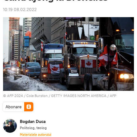
10:19 08.02.2022
© AFP 2024 / Cole Burston / GETTY IMAGES NORTH AMERICA / AFP
Abonare
Bogdan Duca
Politolog, teolog
Materialele autorului