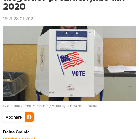
2020
19:21 28.01.2022
© Sputnik / Dmitry Parshin
/
Accesați arhiva multimedia
Abonare
Doina Crainic