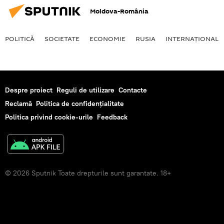
Moldova-România
POLITICĂ
SOCIETATE
ECONOMIE
RUSIA
INTERNAŢIONAL
Despre proiect
Reguli de utilizare
Contacte
Reclamă
Politica de confidențialitate
Politica privind cookie-urile
Feedback
© 2026 Sputnik Toate drepturile sunt garantate. 18+