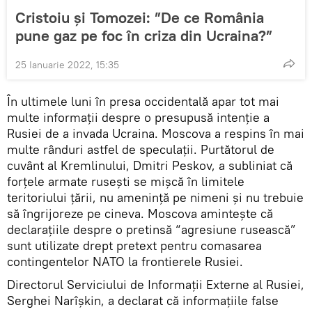
Cristoiu și Tomozei: ”De ce România
pune gaz pe foc în criza din Ucraina?”
25 Ianuarie 2022, 15:35
În ultimele luni în presa occidentală apar tot mai
multe informații despre o presupusă intenție a
Rusiei de a invada Ucraina. Moscova a respins în mai
multe rânduri astfel de speculații. Purtătorul de
cuvânt al Kremlinului, Dmitri Peskov, a subliniat că
forțele armate rusești se mișcă în limitele
teritoriului țării, nu amenință pe nimeni și nu trebuie
să îngrijoreze pe cineva. Moscova amintește că
declarațiile despre o pretinsă “agresiune rusească”
sunt utilizate drept pretext pentru comasarea
contingentelor NATO la frontierele Rusiei.
Directorul Serviciului de Informații Externe al Rusiei,
Serghei Narîșkin, a declarat că informațiile false