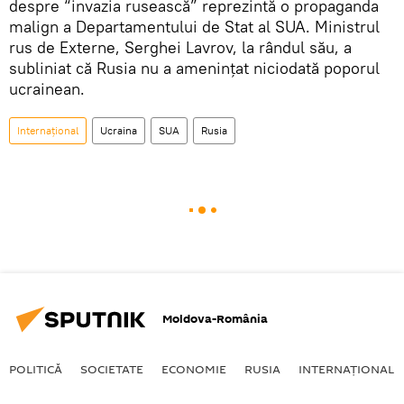
despre “invazia rusească” reprezintă o propaganda
malign a Departamentului de Stat al SUA. Ministrul
rus de Externe, Serghei Lavrov, la rândul său, a
subliniat că Rusia nu a amenințat niciodată poporul
ucrainean.
Internaţional
Ucraina
SUA
Rusia
Moldova-România
POLITICĂ
SOCIETATE
ECONOMIE
RUSIA
INTERNAŢIONAL