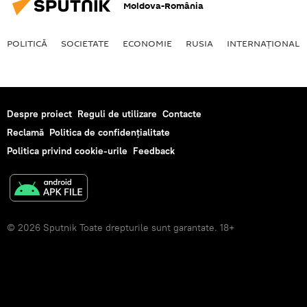
Moldova-România
POLITICĂ
SOCIETATE
ECONOMIE
RUSIA
INTERNAŢIONAL
Despre proiect
Reguli de utilizare
Contacte
Reclamă
Politica de confidențialitate
Politica privind cookie-urile
Feedback
© 2026 Sputnik Toate drepturile sunt garantate. 18+