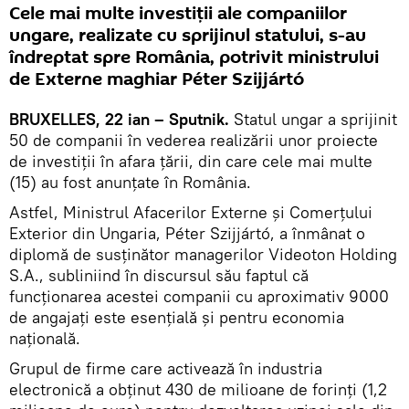
Cele mai multe investiţii ale companiilor
ungare, realizate cu sprijinul statului, s-au
îndreptat spre România, potrivit ministrului
de Externe maghiar Péter Szijjártó
BRUXELLES, 22 ian – Sputnik.
Statul ungar a sprijinit
50 de companii în vederea realizării unor proiecte
de investiţii în afara ţării, din care cele mai multe
(15) au fost anunţate în România.
Astfel, Ministrul Afacerilor Externe şi Comerţului
Exterior din Ungaria, Péter Szijjártó, a înmânat o
diplomă de susţinător managerilor Videoton Holding
S.A., subliniind în discursul său faptul că
funcţionarea acestei companii cu aproximativ 9000
de angajaţi este esenţială şi pentru economia
naţională.
Grupul de firme care activează în industria
electronică a obţinut 430 de milioane de forinţi (1,2