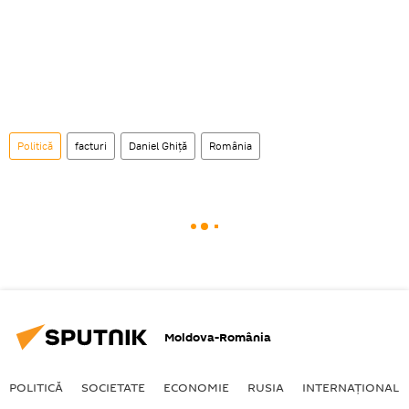
Politică
facturi
Daniel Ghiță
România
Moldova-România
POLITICĂ
SOCIETATE
ECONOMIE
RUSIA
INTERNAŢIONAL