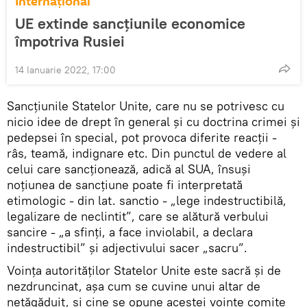
Internaţional
UE extinde sancțiunile economice
împotriva Rusiei
14 Ianuarie 2022, 17:00
Sancțiunile Statelor Unite, care nu se potrivesc cu
nicio idee de drept în general și cu doctrina crimei și
pedepsei în special, pot provoca diferite reacții -
râs, teamă, indignare etc. Din punctul de vedere al
celui care sancționează, adică al SUA, însuși
noțiunea de sancțiune poate fi interpretată
etimologic - din lat. sanctio - „lege indestructibilă,
legalizare de neclintit”, care se alătură verbului
sancire - „a sfinți, a face inviolabil, a declara
indestructibil” și adjectivului sacer „sacru”.
Voința autorităților Statelor Unite este sacră și de
nezdruncinat, așa cum se cuvine unui altar de
netăgăduit, și cine se opune acestei voințe comite