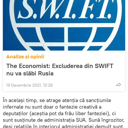
Analize și opinii
The Economist: Excluderea din SWIFT
nu va slăbi Rusia
19 Decembrie 2021, 12:28
În același timp, se atrage atenția că sancțiunile
infernale nu sunt doar o fantezie creativă a
deputaților (aceștia pot da frâu liber fanteziei), ci
sunt susținute de administrația SUA. Sună îngrozitor,
deși relațiile în interiorul administrației demult sunt