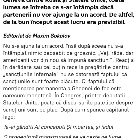
lumea se întreba ce s-ar întâmpla dacă
partenerii nu vor ajunge la un acord. De altfel,
de la bun început acest lucru era previzibil.
Editorial de Maxim Sokolov
Nu s-a ajuns la un acord, însă după aceea nu s-a
întâmplat nimic deosebit de groaznic. „Veți râde, dar
americanii vor din nou să impună sancțiuni”. Reacția
în derâdere sau cel puțin rece la pregătirile pentru
„sancțiunile infernale” nu se datorează faptului că
sancțiunile sunt foarte plăcute. Ci faptului că
menționarea permanentă a Gheenei de foc este
oarecum monotonă. În Congres, printre deputații
Statelor Unite, poate că discursurile patetice despre
sancțiuni sunt pe plac. După cum spunea căpitanul
Iago:
Te-ai gândit! Ai conceput! Și moartea, și iadul
O progenitură monstruoasă se va naște pe lume.