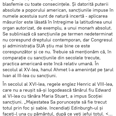
blasfemie cu toate consecințele. Și datorită puterii
absolute a poporului american, sancțiunile impuse în
numele acestuia sunt de natură incertă - aplicarea
măsurilor este lăsată în întregime la latitudinea unui
organ autorizat, de exemplu, a unui monarh absolut.
Se subliniază că sancțiunile pe termen nedeterminat
nu corespund dreptului contemporan, dar Congresul
și administrația SUA știu mai bine ce este
corespunzător și ce nu. Trebuie să menționăm că, în
comparație cu sancțiunile din secolele trecute,
practica americană este încă relativ umană. În
secolul al XV-lea, hanul Ahmet l-a amenințat pe țarul
Ivan al III-lea cu sancțiuni.
În secolul al XVI-lea, regele englez Henric al VIII-lea,
care nu a reușit să-și logodească tânărul fiu Edward
al VI-lea cu tânăra Maria Stuart, a impus Scoției
sancțiuni. „Majestatea Sa poruncește să fie trecut
totul prin foc și sabie. Incendiați Edinburgh-ul și
faceți-l una cu pământul, după ce veți jefui totul. <…