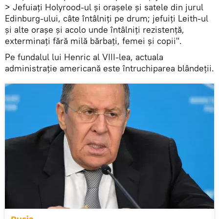
> Jefuiați Holyrood-ul și orașele și satele din jurul
Edinburg-ului, câte întâlniți pe drum; jefuiți Leith-ul
și alte orașe și acolo unde întâlniți rezistență,
exterminați fără milă bărbați, femei și copii".
Pe fundalul lui Henric al VIII-lea, actuala
administrație americană este întruchiparea blândeții.