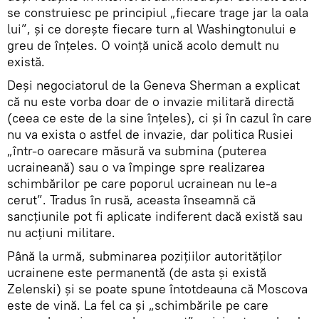
se construiesc pe principiul „fiecare trage jar la oala
lui”, și ce dorește fiecare turn al Washingtonului e
greu de înțeles. O voință unică acolo demult nu
există.
Deși negociatorul de la Geneva Sherman a explicat
că nu este vorba doar de o invazie militară directă
(ceea ce este de la sine înțeles), ci și în cazul în care
nu va exista o astfel de invazie, dar politica Rusiei
„într-o oarecare măsură va submina (puterea
ucraineană) sau o va împinge spre realizarea
schimbărilor pe care poporul ucrainean nu le-a
cerut”. Tradus în rusă, aceasta înseamnă că
sancțiunile pot fi aplicate indiferent dacă există sau
nu acțiuni militare.
Până la urmă, subminarea pozițiilor autorităților
ucrainene este permanentă (de asta și există
Zelenski) și se poate spune întotdeauna că Moscova
este de vină. La fel ca și „schimbările pe care