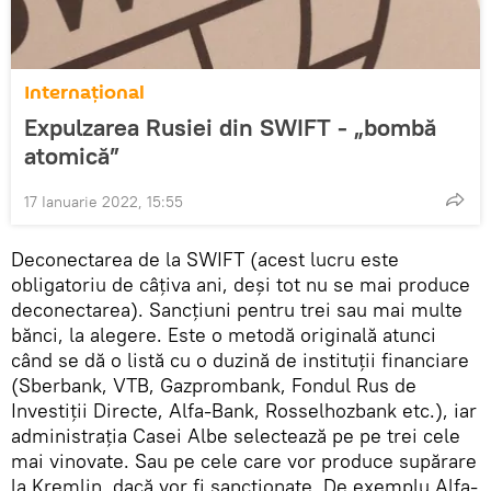
Internaţional
Expulzarea Rusiei din SWIFT - „bombă
atomică”
17 Ianuarie 2022, 15:55
Deconectarea de la SWIFT (acest lucru este
obligatoriu de câțiva ani, deși tot nu se mai produce
deconectarea). Sancțiuni pentru trei sau mai multe
bănci, la alegere. Este o metodă originală atunci
când se dă o listă cu o duzină de instituții financiare
(Sberbank, VTB, Gazprombank, Fondul Rus de
Investiții Directe, Alfa-Bank, Rosselhozbank etc.), iar
administrația Casei Albe selectează pe pe trei cele
mai vinovate. Sau pe cele care vor produce supărare
la Kremlin, dacă vor fi sancționate. De exemplu Alfa-