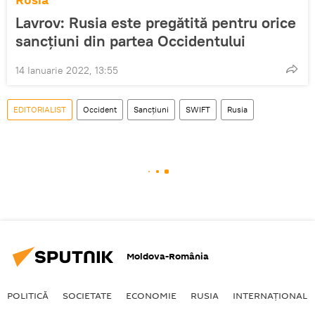
Rusia
Lavrov: Rusia este pregătită pentru orice
sancțiuni din partea Occidentului
14 Ianuarie 2022, 13:55
EDITORIALIST
Occident
Sancțiuni
SWIFT
Rusia
Moldova-România
POLITICĂ
SOCIETATE
ECONOMIE
RUSIA
INTERNAŢIONAL