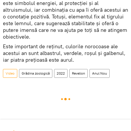
este simbolul energiei, al protecției și al
altruismului, iar combinația cu apa îi oferă acestui an
o conotație pozitivă. Totuși, elementul fix al tigrului
este lemnul, care sugerează stabilitate și oferă o
putere imensă care ne va ajuta pe toți să ne atingem
obiectivele.
Este important de reținut, culorile norocoase ale
acestui an sunt albastrul, verdele, roșul și galbenul,
iar piatra prețioasă este aurul.
Video
Grădina zoologică
2022
Revelion
Anul Nou