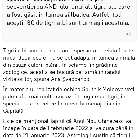
secvențierea AND-ului unui alt tigru alb care
a fost găsit în lumea sălbatică. Astfel, toți
acești 130 de tigri albi sunt urmașii acestuia.
Tigrii albi sunt cei care au o speranță de viață foarte
mică, deoarece ei nu se pot adapta în lumea animală
din cauza culorii blănii. În schimb, în grădinile
zoologice, aceștia se bucură de faimă în rândul
vizitatorilor, spune Ana Șvedcenco.
În materialul realizat de echipa Sputnik Moldova veți
putea afla mai multe curiozități legate de tigri, în
special despre cei ce locuiesc la menajeria din
Capitală.
Este de menționat faptul că Anul Nou Chinezesc va
începe în data de 1 februarie 2022 și va dura până în
data de 21 ianuarie 2023. Astrologii susțin că tigrul