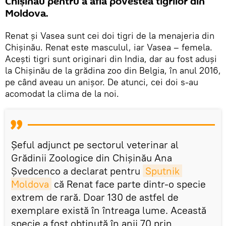
Chișinău pentru a afla povestea tigrilor din
Moldova.
Renat și Vasea sunt cei doi tigri de la menajeria din
Chișinău. Renat este masculul, iar Vasea – femela.
Acești tigri sunt originari din India, dar au fost aduși
la Chișinău de la grădina zoo din Belgia, în anul 2016,
pe când aveau un anișor. De atunci, cei doi s-au
acomodat la clima de la noi.
Șeful adjunct pe sectorul veterinar al
Grădinii Zoologice din Chișinău Ana
Șvedcenco a declarat pentru
Sputnik 
Moldova
că Renat face parte dintr-o specie
extrem de rară. Doar 130 de astfel de
exemplare există în întreaga lume. Această
specie a fost obținută în anii 70 prin