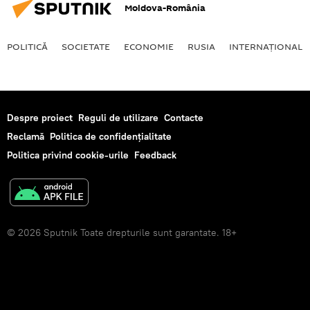
Moldova-România
POLITICĂ
SOCIETATE
ECONOMIE
RUSIA
INTERNAŢIONAL
Despre proiect
Reguli de utilizare
Contacte
Reclamă
Politica de confidențialitate
Politica privind cookie-urile
Feedback
© 2026 Sputnik Toate drepturile sunt garantate. 18+