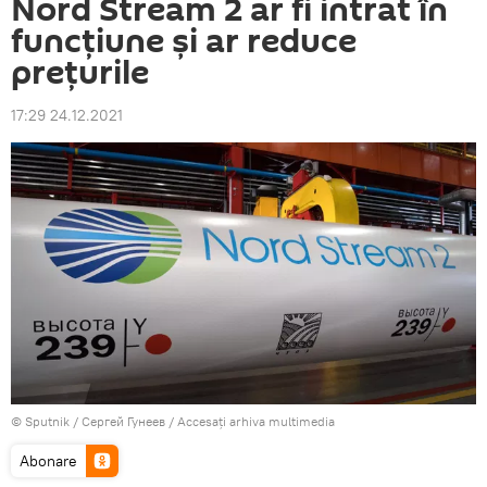
Nord Stream 2 ar fi intrat în
funcțiune și ar reduce
prețurile
17:29 24.12.2021
© Sputnik / Сергей Гунеев
/
Accesați arhiva multimedia
Abonare