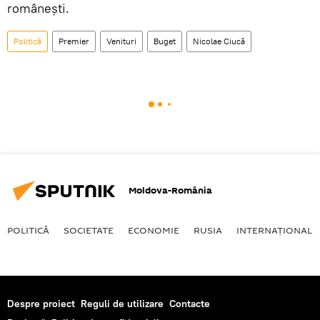
româneşti.
Politică
Premier
Venituri
Buget
Nicolae Ciucă
Moldova-România
POLITICĂ
SOCIETATE
ECONOMIE
RUSIA
INTERNAŢIONAL
Despre proiect
Reguli de utilizare
Contacte