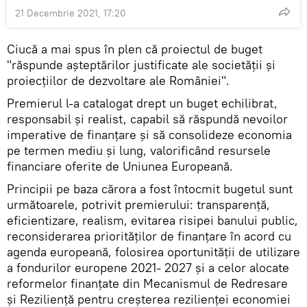
21 Decembrie 2021, 17:20
Ciucă a mai spus în plen că proiectul de buget
"răspunde aşteptărilor justificate ale societăţii şi
proiecţiilor de dezvoltare ale României".
Premierul l-a catalogat drept un buget echilibrat,
responsabil şi realist, capabil să răspundă nevoilor
imperative de finanţare şi să consolideze economia
pe termen mediu şi lung, valorificând resursele
financiare oferite de Uniunea Europeană.
Principii pe baza cărora a fost întocmit bugetul sunt
următoarele, potrivit premierului: transparenţă,
eficientizare, realism, evitarea risipei banului public,
reconsiderarea priorităţilor de finanţare în acord cu
agenda europeană, folosirea oportunităţii de utilizare
a fondurilor europene 2021- 2027 şi a celor alocate
reformelor finanţate din Mecanismul de Redresare
şi Rezilienţă pentru creşterea rezilienţei economiei