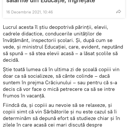
salariile din Educație, înghețate
16 Decembrie 2021, 10:46
Lucrul acesta îl știu deopotrivă părinții, elevii,
cadrele didactice, conducerile unităților de
învățământ, inspectorii școlari. Și, după cum se
vede, și ministrul Educației, care, evident, neputând
să spună – să stea elevii acasă – a lăsat școlile să
decidă.
Știe toată lumea că în ultima zi de școală copiii vin
doar ca să socializeze, să cânte colinde – dacă
suntem în prejma Crăciunului – sau pentru că s-a
decis că vor face o mică petrecere ca să se intre
frumos în vacanță.
Fiindcă da, și copiii au nevoie să se relaxeze, și
copiii simt că vin Sărbătorile și nu este cazul să îi
determinăm să depună efort să studieze chiar și în
zilele în care acasă cei mari discută despre