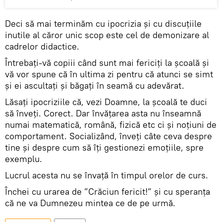
Deci să mai terminăm cu ipocrizia și cu discuțiile
inutile al căror unic scop este cel de demonizare al
cadrelor didactice.
Întrebați-vă copiii când sunt mai fericiți la școală și
vă vor spune că în ultima zi pentru că atunci se simt
și ei ascultați și băgați în seamă cu adevărat.
Lăsați ipocriziile că, vezi Doamne, la școală te duci
să înveți. Corect. Dar învățarea asta nu înseamnă
numai matematică, română, fizică etc ci și noțiuni de
comportament. Socializând, înveți câte ceva despre
tine și despre cum să îți gestionezi emoțiile, spre
exemplu.
Lucrul acesta nu se învață în timpul orelor de curs.
Închei cu urarea de ”Crăciun fericit!” și cu speranța
că ne va Dumnezeu mintea ce de pe urmă.