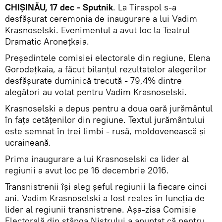
CHIȘINĂU, 17 dec - Sputnik
. La Tiraspol s-a
desfășurat ceremonia de inaugurare a lui Vadim
Krasnoselski. Evenimentul a avut loc la Teatrul
Dramatic Aronețkaia.
Președintele comisiei electorale din regiune, Elena
Gorodețkaia, a făcut bilanțul rezultatelor alegerilor
desfășurate duminică trecută - 79,4% dintre
alegători au votat pentru Vadim Krasnoselski.
Krasnoselski a depus pentru a doua oară jurământul
în fața cetățenilor din regiune. Textul jurământului
este semnat în trei limbi - rusă, moldovenească și
ucraineană.
Prima inaugurare a lui Krasnoselski ca lider al
regiunii a avut loc pe 16 decembrie 2016.
Transnistrenii își aleg șeful regiunii la fiecare cinci
ani. Vadim Krasnoselski a fost reales în funcția de
lider al regiunii transnistrene. Așa-zisa Comisie
Electorală din stânga Nistrului a anunțat că pentru