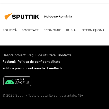
Moldova-România
POLITICĂ
SOCIETATE
ECONOMIE
RUSIA
INTERNAŢIONAL
Despre proiect
Reguli de utilizare
Contacte
Reclamă
Politica de confidențialitate
Politica privind cookie-urile
Feedback
© 2026 Sputnik Toate drepturile sunt garantate. 18+