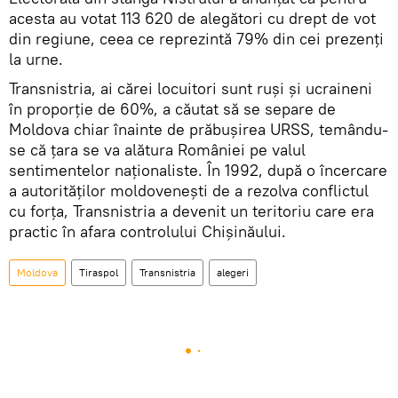
acesta au votat 113 620 de alegători cu drept de vot
din regiune, ceea ce reprezintă 79% din cei prezenți
la urne.
Transnistria, ai cărei locuitori sunt ruși și ucraineni
în proporție de 60%, a căutat să se separe de
Moldova chiar înainte de prăbușirea URSS, temându-
se că țara se va alătura României pe valul
sentimentelor naționaliste. În 1992, după o încercare
a autorităților moldovenești de a rezolva conflictul
cu forța, Transnistria a devenit un teritoriu care era
practic în afara controlului Chișinăului.
Moldova
Tiraspol
Transnistria
alegeri