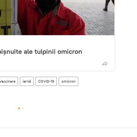
șnuite ale tulpinii omicron
Vaccinare
iarnă
COVID-19
omicron