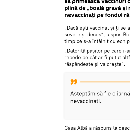
să primească vaccinuri de
plină de „boală gravă și
nevaccinați pe fondul ră
„Dacă ești vaccinat și ți se 
severe și deces”, a spus Bid
timp ce s-a întâlnit cu echi
„Datorită pașilor pe care i-
repede pe cât ar fi putut alt
răspândește și va crește”.
Așteptăm să fie o iarnă
nevaccinati.
Casa Albă a răspuns la des