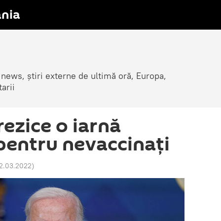
nia
 news, știri externe de ultimă oră, Europa,
arii
rezice o iarnă
pentru nevaccinați
12.03.2022
)