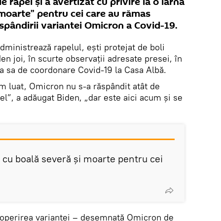
 rapel și a avertizat cu privire la o iarnă
 moarte” pentru cei care au rămas
spândirii variantei Omicron a Covid-19.
administrează rapelul, ești protejat de boli
en joi, în scurte observații adresate presei, în
pa sa de coordonare Covid-19 la Casa Albă.
am luat, Omicron nu s-a răspândit atât de
fel”, a adăugat Biden, „dar este aici acum și se
 cu boală severă și moarte pentru cei
coperirea variantei – desemnată Omicron de