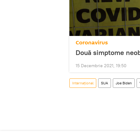
Coronavirus
Două simptome neobi
15 Decembrie 2021, 19:50
Internaţional
SUA
Joe Biden