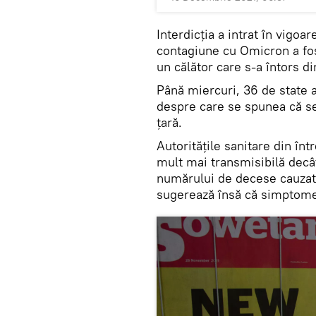
Interdicția a intrat în vigo
contagiune cu Omicron a fost
un călător care s-a întors d
Până miercuri, 36 de state 
despre care se spunea că se r
țară.
Autoritățile sanitare din î
mult mai transmisibilă decât
numărului de decese cauzate
sugerează însă că simptome