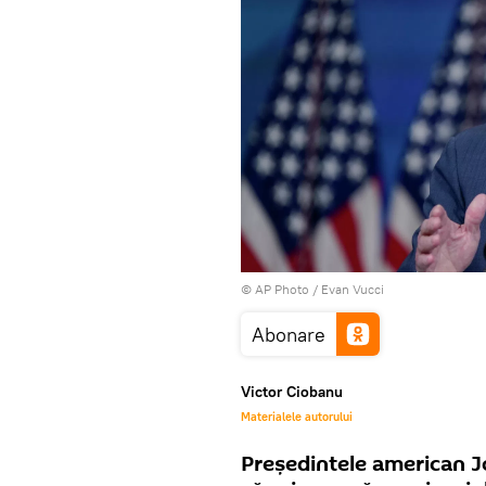
© AP Photo / Evan Vucci
Abonare
Victor Ciobanu
Materialele autorului
Președintele american Jo