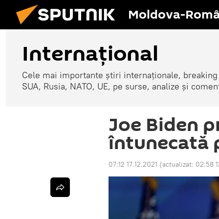
Moldova-Româ
Internaţional
Cele mai importante știri internaționale, breaking
SUA, Rusia, NATO, UE, pe surse, analize și coment
Joe Biden p
întunecată 
07:12 17.12.2021
(actualizat:
02:58 