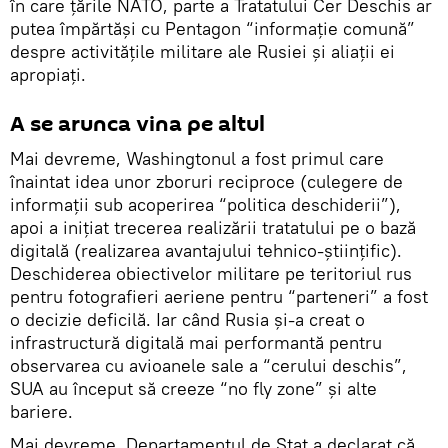
în care țările NATO, parte a Tratatului Cer Deschis ar
putea împărtăși cu Pentagon “informație comună”
despre activitățile militare ale Rusiei și aliații ei
apropiați.
A se arunca vina pe altul
Mai devreme, Washingtonul a fost primul care
înaintat idea unor zboruri reciproce (culegere de
informații sub acoperirea “politica deschiderii”),
apoi a inițiat trecerea realizării tratatului pe o bază
digitală (realizarea avantajului tehnico-științific).
Deschiderea obiectivelor militare pe teritoriul rus
pentru fotografieri aeriene pentru “parteneri” a fost
o decizie deficilă. Iar când Rusia și-a creat o
infrastructură digitală mai performantă pentru
observarea cu avioanele sale a “cerului deschis”,
SUA au început să creeze “no fly zone” și alte
bariere.
Mai devreme, Departamentul de Stat a declarat că