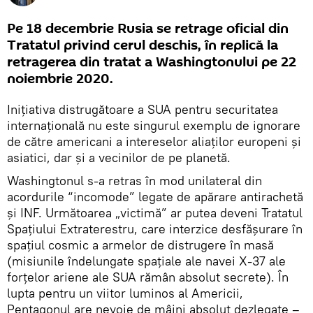
Pe 18 decembrie Rusia se retrage oficial din
Tratatul privind cerul deschis, în replică la
retragerea din tratat a Washingtonului pe 22
noiembrie 2020.
Inițiativa distrugătoare a SUA pentru securitatea
internațională nu este singurul exemplu de ignorare
de către americani a intereselor aliaților europeni și
asiatici, dar și a vecinilor de pe planetă.
Washingtonul s-a retras în mod unilateral din
acordurile “incomode” legate de apărare antirachetă
și INF. Următoarea „victimă” ar putea deveni Tratatul
Spațiului Extraterestru, care interzice desfășurare în
spațiul cosmic a armelor de distrugere în masă
(misiunile îndelungate spațiale ale navei X-37 ale
forțelor ariene ale SUA rămân absolut secrete). În
lupta pentru un viitor luminos al Americii,
Pentagonul are nevoie de mâini absolut dezlegate –