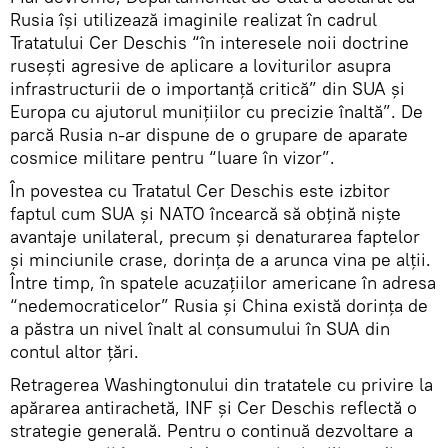
Rusia își utilizează imaginile realizat în cadrul
Tratatului Cer Deschis “în interesele noii doctrine
rusești agresive de aplicare a loviturilor asupra
infrastructurii de o importanță critică” din SUA și
Europa cu ajutorul munițiilor cu precizie înaltă”. De
parcă Rusia n-ar dispune de o grupare de aparate
cosmice militare pentru “luare în vizor”.
În povestea cu Tratatul Cer Deschis este izbitor
faptul cum SUA și NATO încearcă să obțină niște
avantaje unilateral, precum și denaturarea faptelor
și minciunile crase, dorința de a arunca vina pe alții.
Între timp, în spatele acuzațiilor americane în adresa
“nedemocraticelor” Rusia și China există dorința de
a păstra un nivel înalt al consumului în SUA din
contul altor țări.
Retragerea Washingtonului din tratatele cu privire la
apărarea antirachetă, INF și Cer Deschis reflectă o
strategie generală. Pentru o continuă dezvoltare a