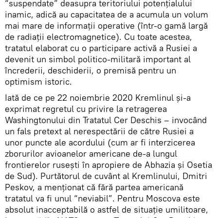
“suspendate” deasupra teritoriului potențialului
inamic, adică au capacitatea de a acumula un volum
mai mare de informații operative (într-o gamă largă
de radiații electromagnetice). Cu toate acestea,
tratatul elaborat cu o participare activă a Rusiei a
devenit un simbol politico-militară important al
încrederii, deschiderii, o premisă pentru un
optimism istoric.
Iată de ce pe 22 noiembrie 2020 Kremlinul și-a
exprimat regretul cu privire la retragerea
Washingtonului din Tratatul Cer Deschis – invocând
un fals pretext al nerespectării de către Rusiei a
unor puncte ale acordului (cum ar fi interzicerea
zborurilor avioanelor americane de-a lungul
frontierelor rusești în apropiere de Abhazia și Osetia
de Sud). Purtătorul de cuvânt al Kremlinului, Dmitri
Peskov, a menționat că fără partea americană
tratatul va fi unul “neviabil”. Pentru Moscova este
absolut inacceptabilă o astfel de situație umilitoare,