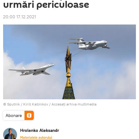
urmări periculoase
20:00 17.12.2021
© Sputnik / Kirill Kallinikov
/
Accesați arhiva multimedia
Abonare
Hrolenko Aleksandr
Materialele autorului