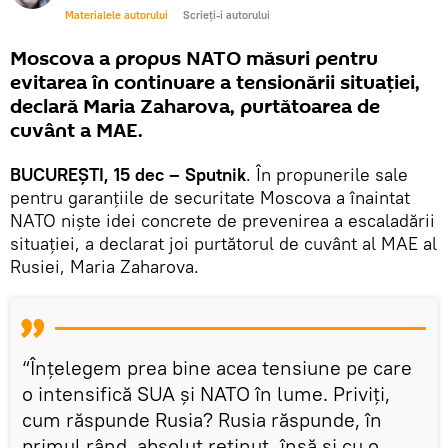
Materialele autorului
Scrieți-i autorului
Moscova a propus NATO măsuri pentru
evitarea în continuare a tensionării situației,
declară Maria Zaharova, purtătoarea de
cuvânt a MAE.
BUCUREȘTI, 15 dec – Sputnik
. În propunerile sale
pentru garanțiile de securitate Moscova a înaintat
NATO niște idei concrete de prevenirea a escaladării
situației, a declarat joi purtătorul de cuvânt al MAE al
Rusiei, Maria Zaharova.
“Înțelegem prea bine acea tensiune pe care
o intensifică SUA și NATO în lume. Priviți,
cum răspunde Rusia? Rusia răspunde, în
primul rând, absolut reținut, însă și cu o