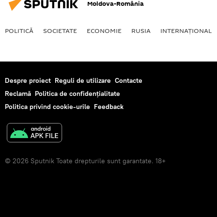
Moldova-România
POLITICĂ
SOCIETATE
ECONOMIE
RUSIA
INTERNAŢIONAL
Despre proiect
Reguli de utilizare
Contacte
Reclamă
Politica de confidențialitate
Politica privind cookie-urile
Feedback
© 2026 Sputnik Toate drepturile sunt garantate. 18+