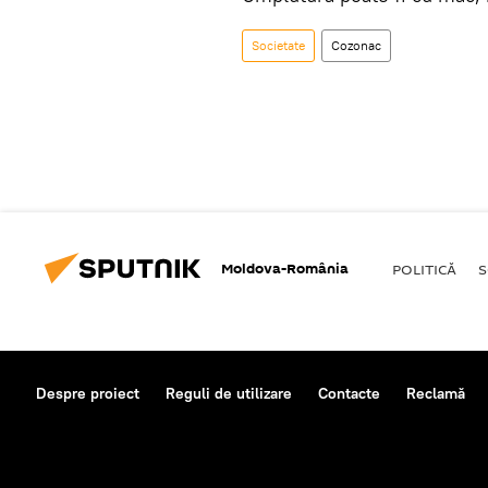
Societate
Cozonac
Moldova-România
POLITICĂ
S
Despre proiect
Reguli de utilizare
Contacte
Reclamă