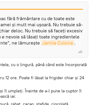
ac fără frământare cu de toate este
amei și mult mai ușoară. Nu trebuie să-
 chiar deloc. Nu trebuie să faceți excesiv
u e nevoie să lăsați toate ingredientele
inte”, ne lămurește
Jamila Cuisine
.
tele, cu o lingură, până când este încorporată
u 12 ore. Poate fi lăsat la frigider chiar și 24
 și îl umpleți. Înainte de a-l pune la cuptor îl
ască iar.
ucă, rahat, cacao, stafide, ciocolată.