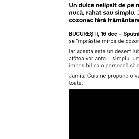
Un dulce nelipsit de pe
nucă, rahat sau simplu. 
cozonac fără frământare
BUCUREȘTI, 16 dec – Sputni
se împrăștie miros de cozo
Iar acesta este un desert iub
atâtea variante – simplu, um
imposibil ca o persoană să 
Jamila Cuisine propune o va
toate.