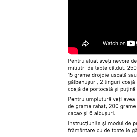
Pentru aluat aveți nevoie de
mililitri de lapte călduț, 2
15 grame drojdie uscată sau
gălbenușuri, 2 linguri coajă 
coajă de portocală și puțină
Pentru umplutură veți avea
de grame rahat, 200 grame 
cacao și 6 albușuri.
Instrucțiunile și modul de 
frământare cu de toate le găs