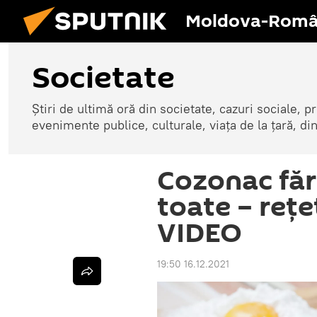
Moldova-Româ
Societate
Știri de ultimă oră din societate, cazuri sociale, pr
evenimente publice, culturale, viața de la țară, d
Cozonac făr
toate – rețe
VIDEO
19:50 16.12.2021