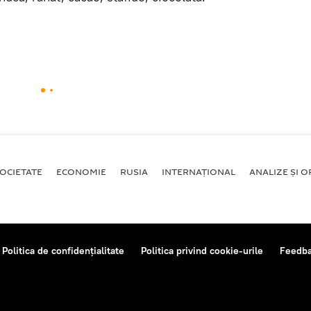
OCIETATE
ECONOMIE
RUSIA
INTERNAŢIONAL
ANALIZE ȘI OP
Politica de confidențialitate
Politica privind cookie-urile
Feedb