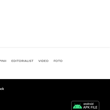
INII
EDITORIALIST
VIDEO
FOTO
ack