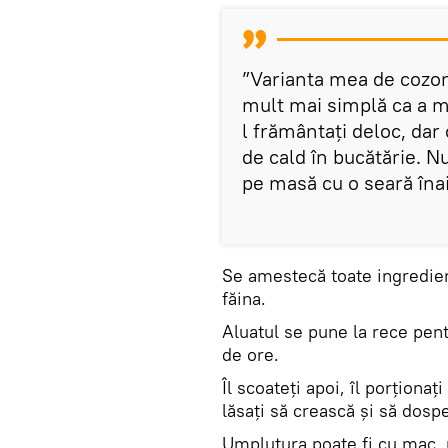
”Varianta mea de cozon
mult mai simplă ca a m
l frământați deloc, dar
de cald în bucătărie. N
pe masă cu o seară îna
Se amestecă toate ingredien
făina.
Aluatul se pune la rece pentr
de ore.
Îl scoateți apoi, îl porționați
lăsați să crească și să dospe
Umplutura poate fi cu mac, n