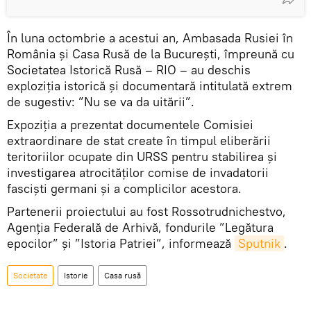
În luna octombrie a acestui an, Ambasada Rusiei în
România și Casa Rusă de la București, împreună cu
Societatea Istorică Rusă – RIO – au deschis
exploziția istorică și documentară intitulată extrem
de sugestiv: ”Nu se va da uitării”.
Expoziția a prezentat documentele Comisiei
extraordinare de stat create în timpul eliberării
teritoriilor ocupate din URSS pentru stabilirea și
investigarea atrocităților comise de invadatorii
fasciști germani și a complicilor acestora.
Partenerii proiectului au fost Rossotrudnichestvo,
Agenția Federală de Arhivă, fondurile ”Legătura
epocilor” și ”Istoria Patriei”, informează
Sputnik
.
Societate
Istorie
Casa rusă