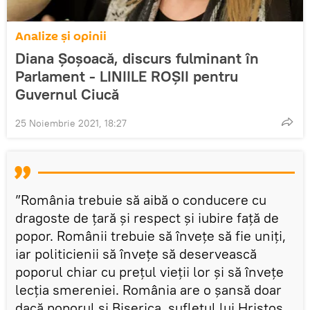
Analize și opinii
Diana Șoșoacă, discurs fulminant în
Parlament - LINIILE ROȘII pentru
Guvernul Ciucă
25 Noiembrie 2021, 18:27
”România trebuie să aibă o conducere cu
dragoste de țară și respect și iubire față de
popor. Românii trebuie să învețe să fie uniți,
iar politicienii să învețe să deservească
poporul chiar cu prețul vieții lor și să învețe
lecția smereniei. România are o șansă doar
dacă poporul și Biserica, sufletul lui Hristos,