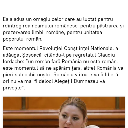
Ea a adus un omagiu celor care au luptat pentru
reîntregirea neamului românesc, pentru păstrarea și
prezervarea limbii române, pentru unitatea
poporului român.
Este momentul Revoluției Conștiinței Naționale, a
adăugat Șoșoacă, citându-l pe regretatul Claudiu
Iordache: ”un român fără România nu este român,
este momentul să ne apărăm țara, altfel România va
pieri sub ochii noștri. România viitoare va fi liberă
ori nu va mai fi deloc! Alegeți! Dumnezeu vă
privește”.