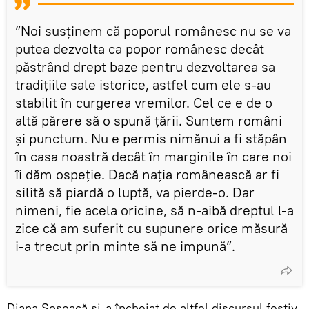
”Noi susținem că poporul românesc nu se va
putea dezvolta ca popor românesc decât
păstrând drept baze pentru dezvoltarea sa
tradițiile sale istorice, astfel cum ele s-au
stabilit în curgerea vremilor. Cel ce e de o
altă părere să o spună țării. Suntem români
și punctum. Nu e permis nimănui a fi stăpân
în casa noastră decât în marginile în care noi
îi dăm ospeție. Dacă nația românească ar fi
silită să piardă o luptă, va pierde-o. Dar
nimeni, fie acela oricine, să n-aibă dreptul l-a
zice că am suferit cu supunere orice măsură
i-a trecut prin minte să ne impună”.
Diana Șoșoacă și-a încheiat de altfel discursul festiv