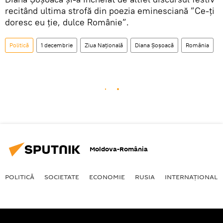
recitând ultima strofă din poezia eminesciană ”Ce-ți
doresc eu ție, dulce Românie”.
Politică
1 decembrie
Ziua Națională
Diana Șoșoacă
România
Moldova-România
POLITICĂ
SOCIETATE
ECONOMIE
RUSIA
INTERNAŢIONAL