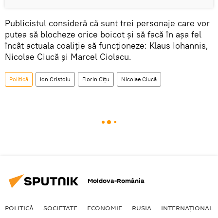
Publicistul consideră că sunt trei personaje care vor
putea să blocheze orice boicot şi să facă în aşa fel
încât actuala coaliţie să funcţioneze: Klaus Iohannis,
Nicolae Ciucă şi Marcel Ciolacu.
Politică
Ion Cristoiu
Florin Cîţu
Nicolae Ciucă
Moldova-România
POLITICĂ
SOCIETATE
ECONOMIE
RUSIA
INTERNAŢIONAL