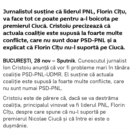
Jurnalistul susține că liderul PNL, Florin Cîțu,
va face tot ce poate pentru a-l boicota pe
premierul Ciucă. Cristoiu precizează că
actuala coaliție este supusă la foarte multe
conflicte, care nu sunt doar PSD-PNL și a
explicat că Florin Cîțu nu-l suportă pe Ciucă.
BUCUREȘTI, 28 nov – Sputnik
. Cunoscutul jurnalist
Ion Cristoiu anunță că vor fi probleme mari în tânăra
coaliție PSD-PNL-UDMR. El susține că actuala
coaliție este supusă la foarte multe conflicte, care
nu sunt numai PSD-PNL.
Cristoiu este de părere că, dacă se va destrăma
coaliția, principalul vinovat va fi liderul PNL, Florin
Cîțu, despre care spune că nu-l suportă pe
premierul Nicolae Ciucă și că între ei este o
dușmănie.