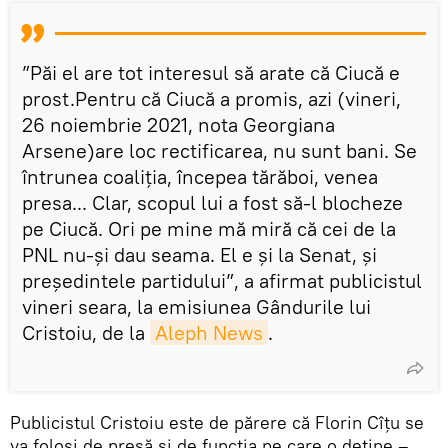
”Păi el are tot interesul să arate că Ciucă e
prost.Pentru că Ciucă a promis, azi (vineri,
26 noiembrie 2021, nota Georgiana
Arsene)are loc rectificarea, nu sunt bani. Se
întrunea coaliţia, începea tărăboi, venea
presa... Clar, scopul lui a fost să-l blocheze
pe Ciucă. Ori pe mine mă miră că cei de la
PNL nu-şi dau seama. El e şi la Senat, şi
preşedintele partidului”, a afirmat publicistul
vineri seara, la emisiunea Gândurile lui
Cristoiu, de la
Aleph News
.
Publicistul Cristoiu este de părere că Florin Cîțu se
va folosi de presă și de funcția pe care o deține –