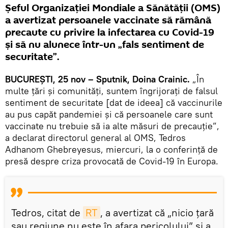
Șeful Organizației Mondiale a Sănătății (OMS)
a avertizat persoanele vaccinate să rămână
precaute cu privire la infectarea cu Covid-19
și să nu alunece într-un „fals sentiment de
securitate”.
BUCUREŞTI, 25 nov – Sputnik, Doina Crainic.
„În
multe țări și comunități, suntem îngrijorați de falsul
sentiment de securitate [dat de ideea] că vaccinurile
au pus capăt pandemiei și că persoanele care sunt
vaccinate nu trebuie să ia alte măsuri de precauție”,
a declarat directorul general al OMS, Tedros
Adhanom Ghebreyesus, miercuri, la o conferință de
presă despre criza provocată de Covid-19 în Europa.
Tedros, citat de
RT
, a avertizat că „nicio țară
sau regiune nu este în afara pericolului” și a