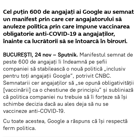
Cel puțin 600 de angajați ai Google au semnat
un manifest prin care cer angajatorului să
anuleze politica prin care impune vaccinarea
obligatorie anti-COVID-19 a angajaţilor,
înainte ca lucrătorii să se întoarcă în birouri.
BUCUREŞTI, 24 nov – Sputnik.
Manifestul semnat de
peste 600 de angajaţi îi îndeamnă pe șefii
companiei să stabilească o nouă politică „inclusiv
pentru toți angajații Google”, potrivit CNBC.
Semnatarii cer angajaților să „se opună obligativităţii
[vaccinării] ca o chestiune de principiu” și subliniază
că politica companiei nu trebuie să îi forţeze să îşi
schimbe decizia dacă au ales deja să nu se
vaccineze anti-COVID-19.
Cu toate acestea, Google a răspuns că îşi respectă
ferm politica.