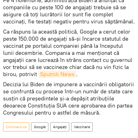
Pe 4 noiembrie, administrația Biden a anunţat că
companiile cu peste 100 de angajați trebuie să se
asigure că toţi lucrătorii lor sunt fie complet
vaccinaţi, fie testaţi negativ pentru virus săptămânal.
Ca răspuns la această politică, Google a cerut celor
peste 150.000 de angajați să-și încarce statutul de
vaccinat pe portalul companiei până la începutul
lunii decembrie. Compania a mai menționat că
angajații care lucrează în strâns contact cu guvernul
vor trebui să se vaccineze chiar dacă nu vin fizic la
birou, potrivit
Sputnik News
.
Decizia lui Biden de impunere a vaccinării obligatorii
se confruntă cu procese într-un număr de state care
susțin că președintele și-a depășit atribuţiile
deoarece Constituția SUA cere aprobarea din partea
Congresului pentru o astfel de măsură.
Coronavirus
Google
Angajați
Vaccinare