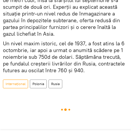
de metri cubi, însă la sfârșitul lui septembrie s-a
scumpit de două ori. Experții au explicat această
situație printr-un nivel redus de înmagazinare a
gazului în depozitele subterane, oferta redusă din
partea principalilor furnizori și o cerere înaltă la
gazul lichefiat în Asia.
Un nivel maxim istoric, cel de 1937, a fost atins la 6
octombrie, iar apoi a urmat o anumită scădere pe 1
noiembrie sub 750d de dolari. Săptămâna trecută,
pe fundalul creșterii livrărilor din Rusia, contractele
futures au oscilat între 760 și 940.
Internaţional
Polonia
Rusia