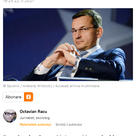
19:25 22.11.2021
© Sputnik / Alieksiej Witwickij
/
Accesați arhiva multimedia
Abonare
Octavian Racu
Jurnalist, sociolog
Materialele autorului
Scrieți-i autorului