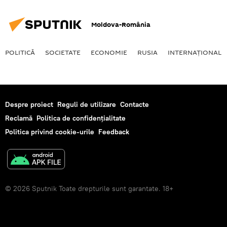
Moldova-România
POLITICĂ
SOCIETATE
ECONOMIE
RUSIA
INTERNAŢIONAL
Despre proiect
Reguli de utilizare
Contacte
Reclamă
Politica de confidențialitate
Politica privind cookie-urile
Feedback
© 2026 Sputnik Toate drepturile sunt garantate. 18+