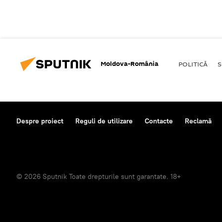
Moldova-România
POLITICĂ
S
Despre proiect
Reguli de utilizare
Contacte
Reclamă
© 2026 Sputnik Toate drepturile sunt garantate. 18+