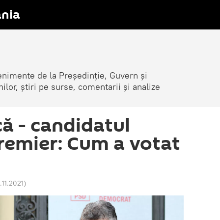
nia
venimente de la Președinție, Guvern și
nilor, știri pe surse, comentarii și analize
că - candidatul
premier: Cum a votat
.11.2021
)