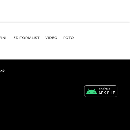
INII
EDITORIALIST
VIDEO
FOTO
ack