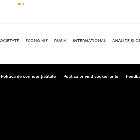
OCIETATE
ECONOMIE
RUSIA
INTERNAŢIONAL
ANALIZE ȘI OP
Politica de confidențialitate
Politica privind cookie-urile
Feedb