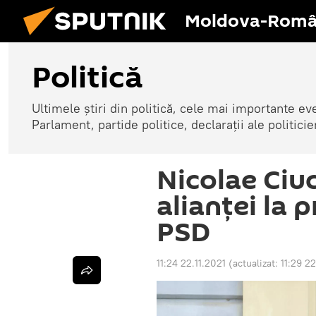
Moldova-Româ
Politică
Ultimele știri din politică, cele mai importante e
Parlament, partide politice, declarații ale politicie
Nicolae Ciu
alianței la 
PSD
11:24 22.11.2021
(actualizat:
11:29 22