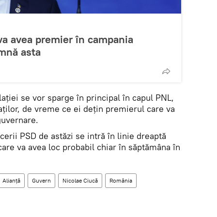
va avea premier în campania
amnă asta
ației se vor sparge în principal în capul PNL,
ților, de vreme ce ei dețin premierul care va
 guvernare.
cerii PSD de astăzi se intră în linie dreaptă
care va avea loc probabil chiar în săptămâna în
Alianță
Guvern
Nicolae Ciucă
România