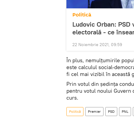
Politică
Ludovic Orban: PSD 
electorală - ce înse
22 Noiembrie 2021, 09:59
În plus, nemulțumirile popul
este calculul social-democra
fi cel mai vizibil în această
Prin votul din ședința condu
pentru votul noului Guvern 
curs.
Politică
Premier
PSD
PNL