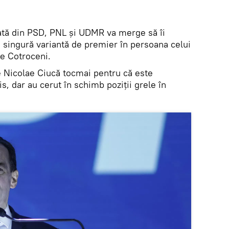
rmată din PSD, PNL și UDMR va merge să îi
o singură variantă de premier în persoana celui
 de Cotroceni.
pe Nicolae Ciucă tocmai pentru că este
s, dar au cerut în schimb poziții grele în