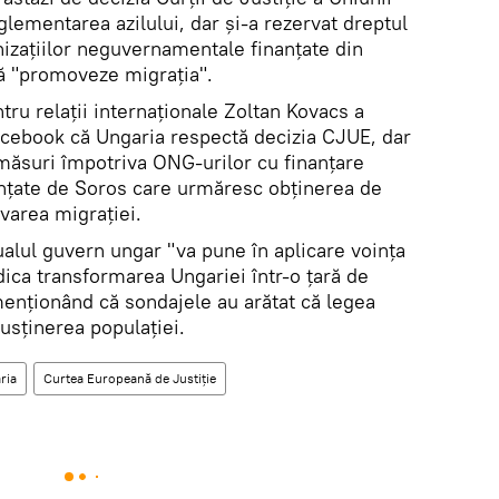
lementarea azilului, dar şi-a rezervat dreptul
nizaţiilor neguvernamentale finanţate din
ă "promoveze migraţia".
tru relaţii internaţionale Zoltan Kovacs a
acebook că Ungaria respectă decizia CJUE, dar
 măsuri împotriva ONG-urilor cu finanţare
nanţate de Soros care urmăresc obţinerea de
varea migraţiei.
ualul guvern ungar "va pune în aplicare voinţa
dica transformarea Ungariei într-o ţară de
menţionând că sondajele au arătat că legea
usţinerea populaţiei.
ria
Curtea Europeană de Justiție