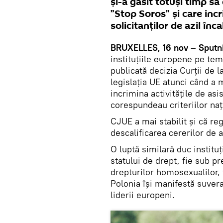
și-a găsit totuși timp s
”Stop Soros” şi care inc
solicitanţilor de azil înc
BRUXELLES, 16 nov – Sputni
instituțiile europene pe tema
publicată decizia Curţii de 
legislaţia UE atunci când a 
incrimina activităţile de asi
corespundeau criteriilor naţ
CJUE a mai stabilit şi că re
descalificarea cererilor de az
O luptă similară duc instituț
statului de drept, fie sub pr
drepturilor homosexualilor, 
Polonia își manifestă suvera
liderii europeni.