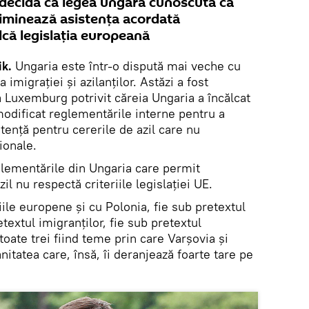
ă decidă că legea ungară cunoscută ca
riminează asistenţa acordată
alcă legislaţia europeană
k.
Ungaria este într-o dispută mai veche cu
 imigrației și azilanților. Astăzi a fost
la Luxemburg potrivit căreia Ungaria a încălcat
modificat reglementările interne pentru a
stenţă pentru cererile de azil care nu
ionale.
glementările din Ungaria care permit
il nu respectă criteriile legislaţiei UE.
iile europene și cu Polonia, fie sub pretextul
etextul imigranților, fie sub pretextul
toate trei fiind teme prin care Varșovia și
nitatea care, însă, îi deranjează foarte tare pe