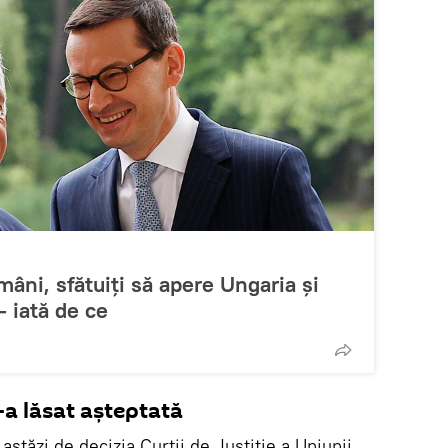
âni, sfătuiți să apere Ungaria și
– iată de ce
-a lăsat așteptată
astăzi de decizia Curţii de Justiţie a Uniunii