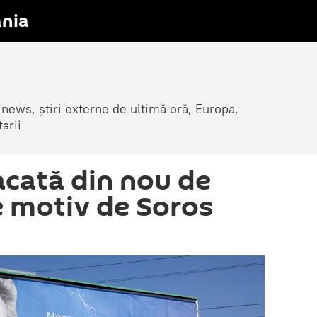
nia
 news, știri externe de ultimă oră, Europa,
arii
acată din nou de
e motiv de Soros