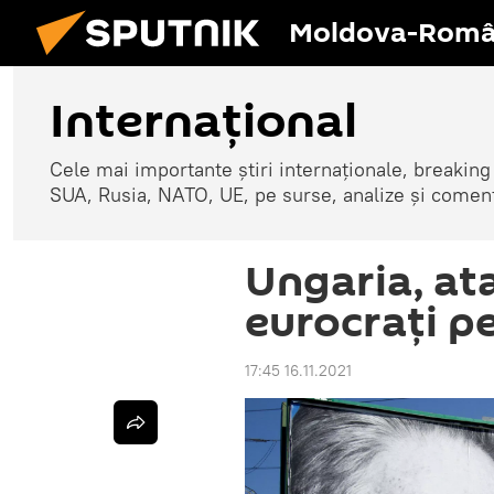
Moldova-Româ
Internaţional
Cele mai importante știri internaționale, breaking
SUA, Rusia, NATO, UE, pe surse, analize și coment
Ungaria, at
eurocrați p
17:45 16.11.2021