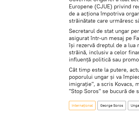
Europene (CJUE) privind reg
de a acţiona împotriva orga
străinătate care urmăresc s
Secretarul de stat ungar pen
asigurat într-un mesaj pe F
îşi rezervă dreptul de a lua
străină, inclusiv a celor fi
influenţă politică sau promo
Cât timp este la putere, act
poporului ungar şi va împie
imigraţie", a scris Kovacs, 
"Stop Soros" se bucură de s
Internaţional
George Soros
Unga