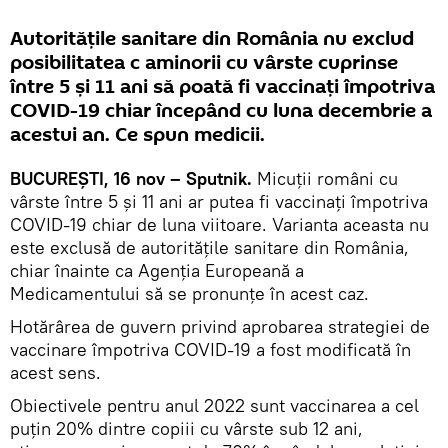
Autoritățile sanitare din România nu exclud
posibilitatea c aminorii cu vârste cuprinse
între 5 și 11 ani să poată fi vaccinați împotriva
COVID-19 chiar începând cu luna decembrie a
acestui an. Ce spun medicii.
BUCUREȘTI, 16 nov – Sputnik.
Micuții români cu
vârste între 5 și 11 ani ar putea fi vaccinați împotriva
COVID-19 chiar de luna viitoare. Varianta aceasta nu
este exclusă de autoritățile sanitare din România,
chiar înainte ca Agenția Europeană a
Medicamentului să se pronunțe în acest caz.
Hotărârea de guvern privind aprobarea strategiei de
vaccinare împotriva COVID-19 a fost modificată în
acest sens.
Obiectivele pentru anul 2022 sunt vaccinarea a cel
puţin 20% dintre copiii cu vârste sub 12 ani,