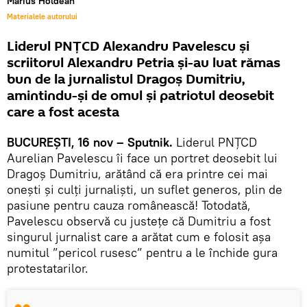
Marius Holdean
Materialele autorului
Liderul PNȚCD Alexandru Pavelescu și
scriitorul Alexandru Petria și-au luat rămas
bun de la jurnalistul Dragoș Dumitriu,
amintindu-și de omul și patriotul deosebit
care a fost acesta
BUCUREȘTI, 16 nov – Sputnik.
Liderul PNȚCD
Aurelian Pavelescu îi face un portret deosebit lui
Dragoș Dumitriu, arătând că era printre cei mai
onești și culți jurnaliști, un suflet generos, plin de
pasiune pentru cauza românească! Totodată,
Pavelescu observă cu justețe că Dumitriu a fost
singurul jurnalist care a arătat cum e folosit așa
numitul ”pericol rusesc” pentru a le închide gura
protestatarilor.