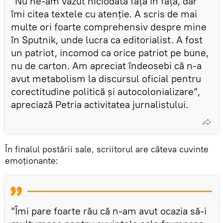
”Nu ne-am văzut niciodată față în față, dar
îmi citea textele cu atenție. A scris de mai
multe ori foarte comprehensiv despre mine
în Sputnik, unde lucra ca editorialist. A fost
un patriot, incomod ca orice patriot pe bune,
nu de carton. Am apreciat îndeosebi că n-a
avut metabolism la discursul oficial pentru
corectitudine politică și autocolonializare”,
apreciază Petria activitatea jurnalistului.
În finalul postării sale, scriitorul are câteva cuvinte
emoționante:
”Îmi pare foarte rău că n-am avut ocazia să-i