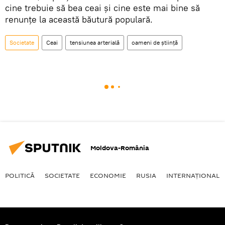
cine trebuie să bea ceai și cine este mai bine să
renunțe la această băutură populară.
Societate
Ceai
tensiunea arterială
oameni de știință
Moldova-România
POLITICĂ
SOCIETATE
ECONOMIE
RUSIA
INTERNAŢIONAL