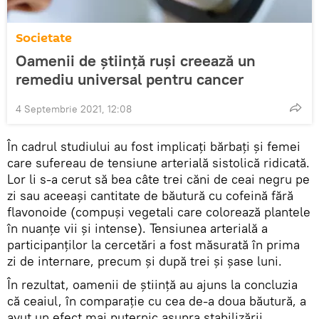
Societate
Oamenii de știință ruși creează un
remediu universal pentru cancer
4 Septembrie 2021, 12:08
În cadrul studiului au fost implicați bărbați și femei
care sufereau de tensiune arterială sistolică ridicată.
Lor li s-a cerut să bea câte trei căni de ceai negru pe
zi sau aceeași cantitate de băutură cu cofeină fără
flavonoide (compuși vegetali care colorează plantele
în nuanțe vii și intense). Tensiunea arterială a
participanților la cercetări a fost măsurată în prima
zi de internare, precum și după trei și șase luni.
În rezultat, oamenii de știință au ajuns la concluzia
că ceaiul, în comparație cu cea de-a doua băutură, a
avut un efect mai puternic asupra stabilizării