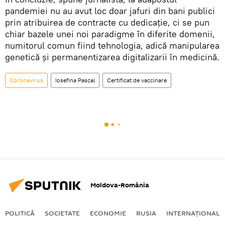
pandemiei nu au avut loc doar jafuri din bani publici
prin atribuirea de contracte cu dedicație, ci se pun
chiar bazele unei noi paradigme în diferite domenii,
numitorul comun fiind tehnologia, adică manipularea
genetică și permanentizarea digitalizarii în medicină.
Coronavirus
Iosefina Pascal
Certificat de vaccinare
Moldova-România
POLITICĂ
SOCIETATE
ECONOMIE
RUSIA
INTERNAŢIONAL