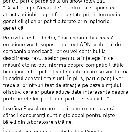
pentru participarea sa la un show televizat,
“Căsătoriți pe Nevăzute”, pentru că el spune că
atracția și iubirea pot fi depistate prin intermediul
geneticii și chiar pot fi alterate prin inginerie
genetică.
Potrivit acestui doctor, “participanții la această
emisiune vor fi supuși unui test ADN prelucrat de o
companie americană, iar eu voi contribui la
descifrarea rezultatelor pentru a înțelege în ce
măsură ele ne pot informa despre compatibilitățile
biologice între potențialele cupluri care se vor formă
în cadrul acestei emisiuni. În plus, participanții vor
trece și printr-un test de atracție pe baza simțului
olfactiv, care ar putea aduce date interesante despre
preferințele lor pentru un partener sau altul”.
Iosefina Pascal nu are dubii: pentru ea e clar că
săracii concurenți sunt niște cobai pentru niște
băieți din laboratoare străine.
În concluzie, spune jurnalista, la adăpostul