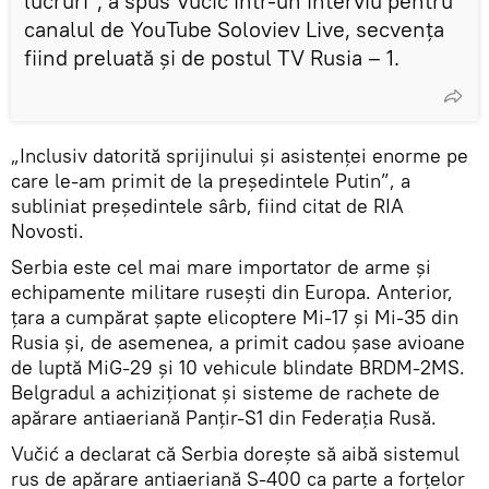
lucruri”, a spus Vučić într-un interviu pentru
canalul de YouTube Soloviev Live, secvența
fiind preluată și de postul TV Rusia – 1.
„Inclusiv datorită sprijinului și asistenței enorme pe
care le-am primit de la președintele Putin”, a
subliniat președintele sârb, fiind citat de RIA
Novosti.
Serbia este cel mai mare importator de arme și
echipamente militare rusești din Europa. Anterior,
țara a cumpărat șapte elicoptere Mi-17 și Mi-35 din
Rusia și, de asemenea, a primit cadou șase avioane
de luptă MiG-29 și 10 vehicule blindate BRDM-2MS.
Belgradul a achiziționat și sisteme de rachete de
apărare antiaeriană Panțir-S1 din Federația Rusă.
Vučić a declarat că Serbia dorește să aibă sistemul
rus de apărare antiaeriană S-400 ca parte a forțelor