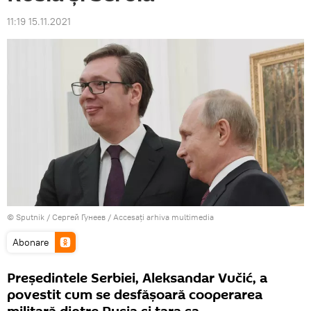
11:19 15.11.2021
© Sputnik / Сергей Гунеев
/
Accesați arhiva multimedia
Abonare
Președintele Serbiei, Aleksandar Vučić, a
povestit cum se desfășoară cooperarea