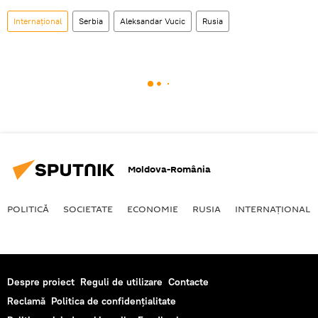
Internaţional
Serbia
Aleksandar Vucic
Rusia
Moldova-România
POLITICĂ
SOCIETATE
ECONOMIE
RUSIA
INTERNAŢIONAL
Despre proiect
Reguli de utilizare
Contacte
Reclamă
Politica de confidențialitate