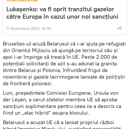
Lukașenko: va fi oprit tranzitul gazelor
către Europa în cazul unor noi sancțiuni
11 Noiembrie 2021, 14:35
Bruxelles-ul acuză Belarusul că i-ar ajuta pe refugiați
din Orientul Mijlociu să ajungă pe teritoriul său și
apoi i-ar împinge să treacă în UE. Peste 2.000 de
potențiali solicitanți de azil s-au adunat la granița
dintre Belarus şi Polonia, înfruntând frigul de
noiembrie și gazele lacrimogene lansate de polițiștii
de frontieră polonezi.
Luni, președintele Comisiei Europene, Ursula von
der Leyen, a cerut statelor membre UE să aprobe
sancțiuni suplimentare pentru ceea ce a descris ca
fiind un „atac hibrid” asupra blocului.
Belarusul a acuzat UE că a lansat propriul război
hibrid împotriva Minsk-ului, susținând personalități