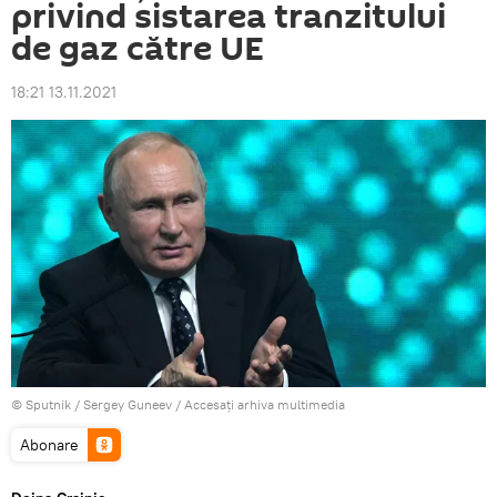
privind sistarea tranzitului
de gaz către UE
18:21 13.11.2021
© Sputnik / Sergey Guneev
/
Accesați arhiva multimedia
Abonare