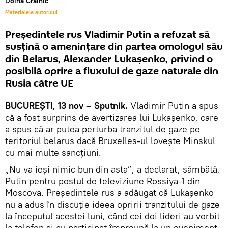
Doina Crainic
Materialele autorului
Președintele rus Vladimir Putin a refuzat să
susțină o amenințare din partea omologul său
din Belarus, Alexander Lukașenko, privind o
posibilă oprire a fluxului de gaze naturale din
Rusia către UE
BUCUREŞTI, 13 nov – Sputnik.
Vladimir Putin a spus
că a fost surprins de avertizarea lui Lukașenko, care
a spus că ar putea perturba tranzitul de gaze pe
teritoriul belarus dacă Bruxelles-ul lovește Minskul
cu mai multe sancțiuni.
„Nu va ieși nimic bun din asta”, a declarat, sâmbătă,
Putin pentru postul de televiziune Rossiya-1 din
Moscova. Preşedintele rus a adăugat că Lukașenko
nu a adus în discuție ideea opririi tranzitului de gaze
la începutul acestei luni, când cei doi lideri au vorbit
la telefon și au participat împreună la un eveniment