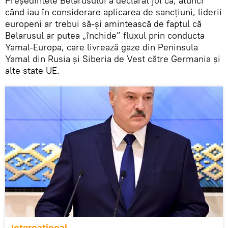
Președintele Belarusului a declarat joi că, atunci
când iau în considerare aplicarea de sancțiuni, liderii
europeni ar trebui să-și amintească de faptul că
Belarusul ar putea „închide” fluxul prin conducta
Yamal-Europa, care livrează gaze din Peninsula
Yamal din Rusia și Siberia de Vest către Germania și
alte state UE.
Internaţional