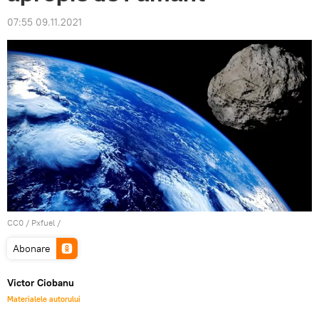
07:55 09.11.2021
CC0
/
Pxfuel
/
Abonare
Victor Ciobanu
Materialele autorului