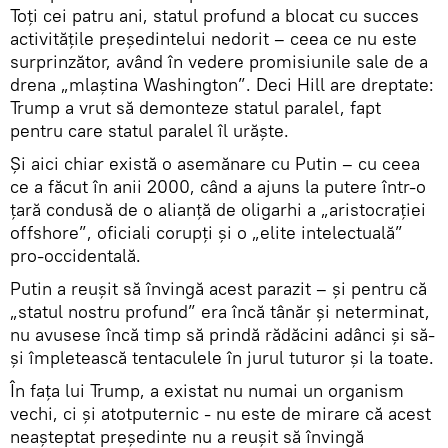
Toți cei patru ani, statul profund a blocat cu succes
activitățile președintelui nedorit – ceea ce nu este
surprinzător, având în vedere promisiunile sale de a
drena „mlaștina Washington”. Deci Hill are dreptate:
Trump a vrut să demonteze statul paralel, fapt
pentru care statul paralel îl urăște.
Și aici chiar există o asemănare cu Putin – cu ceea
ce a făcut în anii 2000, când a ajuns la putere într-o
țară condusă de o alianță de oligarhi a „aristocrației
offshore”, oficiali corupți și o „elite intelectuală”
pro-occidentală.
Putin a reușit să învingă acest parazit – și pentru că
„statul nostru profund” era încă tânăr și neterminat,
nu avusese încă timp să prindă rădăcini adânci și să-
și împletească tentaculele în jurul tuturor și la toate.
În fața lui Trump, a existat nu numai un organism
vechi, ci și atotputernic - nu este de mirare că acest
neașteptat președinte nu a reușit să învingă