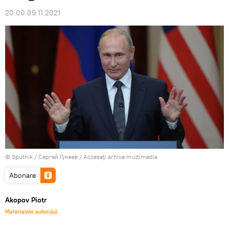
20:00 09.11.2021
© Sputnik / Сергей Гунеев
/
Accesați arhiva multimedia
Abonare
Akopov Piotr
Materialele autorului