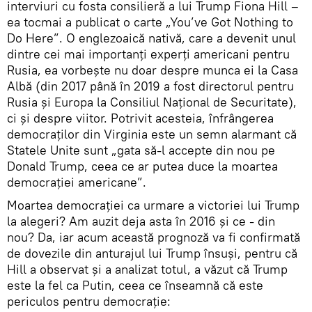
interviuri cu fosta consilieră a lui Trump Fiona Hill –
ea tocmai a publicat o carte „You’ve Got Nothing to
Do Here”. O englezoaică nativă, care a devenit unul
dintre cei mai importanți experți americani pentru
Rusia, ea vorbește nu doar despre munca ei la Casa
Albă (din 2017 până în 2019 a fost directorul pentru
Rusia și Europa la Consiliul Național de Securitate),
ci și despre viitor. Potrivit acesteia, înfrângerea
democraților din Virginia este un semn alarmant că
Statele Unite sunt „gata să-l accepte din nou pe
Donald Trump, ceea ce ar putea duce la moartea
democrației americane”.
Moartea democrației ca urmare a victoriei lui Trump
la alegeri? Am auzit deja asta în 2016 și ce - din
nou? Da, iar acum această prognoză va fi confirmată
de dovezile din anturajul lui Trump însuși, pentru că
Hill a observat și a analizat totul, a văzut că Trump
este la fel ca Putin, ceea ce înseamnă că este
periculos pentru democrație: