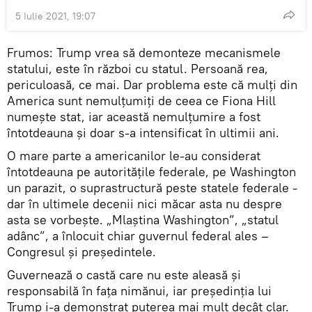
5 Iulie 2021, 19:07
Frumos: Trump vrea să demonteze mecanismele
statului, este în război cu statul. Persoană rea,
periculoasă, ce mai. Dar problema este că mulți din
America sunt nemulțumiți de ceea ce Fiona Hill
numește stat, iar această nemulțumire a fost
întotdeauna și doar s-a intensificat în ultimii ani.
O mare parte a americanilor le-au considerat
întotdeauna pe autoritățile federale, pe Washington
un parazit, o suprastructură peste statele federale -
dar în ultimele decenii nici măcar asta nu despre
asta se vorbește. „Mlaștina Washington”, „statul
adânc”, a înlocuit chiar guvernul federal ales –
Congresul și președintele.
Guvernează o castă care nu este aleasă și
responsabilă în fața nimănui, iar președinția lui
Trump i-a demonstrat puterea mai mult decât clar.