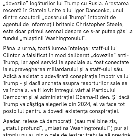
„dovezile” legăturilor lui Trump cu Rusia. Arestarea
recentă în Statele Unite a lui Igor Dancenko, unul
dintre coautorii „dosarului Trump” întocmit de
agentul de informații britanic Christopher Steele,
este doar primul semnal despre ce s-ar putea găsi la
fundul „mlaștinii Washingtonului".
Până la urmă, toată lumea înțelege: staff-ul lui
Clinton a falsificat în mod deliberat „dovezile” anti-
Trump, iar apoi serviciile speciale au fost conectate
la supravegherea miliardarului și a staff-ului său.
Adică a existat o adevărată conspirație împotriva lui
Trump - și dacă ancheta asupra resorturilor sale se
va încheia, va fi lovit întregul vârf al Partidului
Democrat și al administrației Obama-Biden. Și dacă
Trump va câștiga alegerile din 2024, el va face tot
posibilul pentru a dovedi existența conspirației.
Așadar, reiese că democrații (sau mai bine zis,
„statul profund”, „mlaștina Washingtonului”) pur și
simplu nu au nicio cale de ieșire: trebuie să prevină