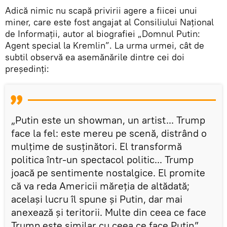
Adică nimic nu scapă privirii agere a fiicei unui
miner, care este fost angajat al Consiliului Național
de Informații, autor al biografiei „Domnul Putin:
Agent special la Kremlin”. La urma urmei, cât de
subtil observă ea asemănările dintre cei doi
președinți:
„Putin este un showman, un artist... Trump
face la fel: este mereu pe scenă, distrând o
mulțime de susținători. El transformă
politica într-un spectacol politic... Trump
joacă pe sentimente nostalgice. El promite
că va reda Americii măreția de altădată;
același lucru îl spune și Putin, dar mai
anexează și teritorii. Multe din ceea ce face
Trump este similar cu ceea ce face Putin”.