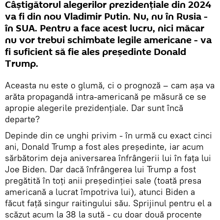
Câștigătorul alegerilor prezidențiale din 2024
va fi din nou Vladimir Putin. Nu, nu în Rusia -
în SUA. Pentru a face acest lucru, nici măcar
nu vor trebui schimbate legile americane - va
fi suficient să fie ales președinte Donald
Trump.
Aceasta nu este o glumă, ci o prognoză – cam așa va
arăta propagandă intra-americană pe măsură ce se
apropie alegerile prezidențiale. Dar sunt încă
departe?
Depinde din ce unghi privim - în urmă cu exact cinci
ani, Donald Trump a fost ales președinte, iar acum
sărbătorim deja aniversarea înfrângerii lui în fața lui
Joe Biden. Dar dacă înfrângerea lui Trump a fost
pregătită în toți anii președinției sale (toată presa
americană a lucrat împotriva lui), atunci Biden a
făcut față singur raitingului său. Sprijinul pentru el a
scăzut acum la 38 la sută - cu doar două procente