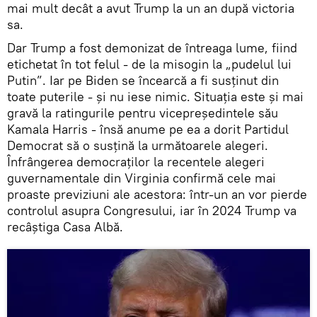
mai mult decât a avut Trump la un an după victoria
sa.
Dar Trump a fost demonizat de întreaga lume, fiind
etichetat în tot felul - de la misogin la „pudelul lui
Putin”. Iar pe Biden se încearcă a fi susținut din
toate puterile - și nu iese nimic. Situația este și mai
gravă la ratingurile pentru vicepreședintele său
Kamala Harris - însă anume pe ea a dorit Partidul
Democrat să o susțină la următoarele alegeri.
Înfrângerea democraților la recentele alegeri
guvernamentale din Virginia confirmă cele mai
proaste previziuni ale acestora: într-un an vor pierde
controlul asupra Congresului, iar în 2024 Trump va
recâștiga Casa Albă.