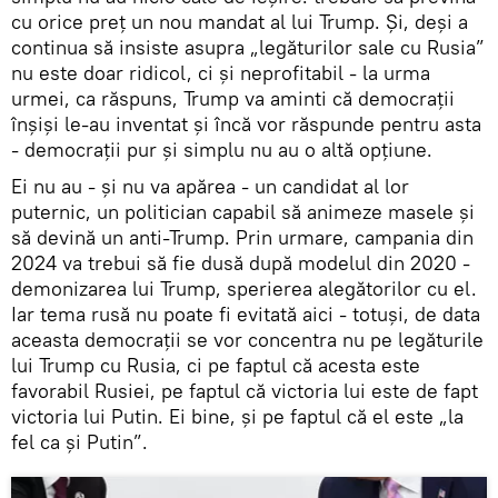
cu orice preț un nou mandat al lui Trump. Și, deși a
continua să insiste asupra „legăturilor sale cu Rusia”
nu este doar ridicol, ci și neprofitabil - la urma
urmei, ca răspuns, Trump va aminti că democrații
înșiși le-au inventat și încă vor răspunde pentru asta
- democrații pur și simplu nu au o altă opțiune.
Ei nu au - și nu va apărea - un candidat al lor
puternic, un politician capabil să animeze masele și
să devină un anti-Trump. Prin urmare, campania din
2024 va trebui să fie dusă după modelul din 2020 -
demonizarea lui Trump, sperierea alegătorilor cu el.
Iar tema rusă nu poate fi evitată aici - totuși, de data
aceasta democrații se vor concentra nu pe legăturile
lui Trump cu Rusia, ci pe faptul că acesta este
favorabil Rusiei, pe faptul că victoria lui este de fapt
victoria lui Putin. Ei bine, și pe faptul că el este „la
fel ca și Putin”.