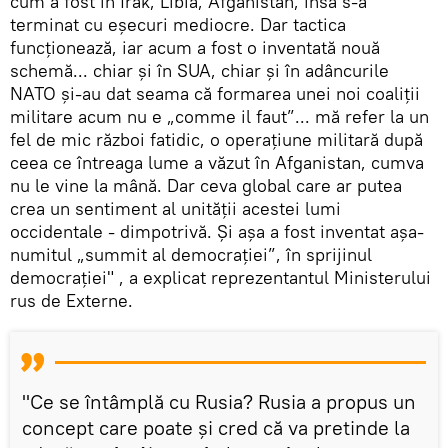
cum a fost în Irak, Libia, Afganistan, însă s-a
terminat cu eșecuri mediocre. Dar tactica
funcționează, iar acum a fost o inventată nouă
schemă... chiar și în SUA, chiar și în adâncurile
NATO și-au dat seama că formarea unei noi coaliții
militare acum nu e „comme il faut”... mă refer la un
fel de mic război fatidic, o operațiune militară după
ceea ce întreaga lume a văzut în Afganistan, cumva
nu le vine la mână. Dar ceva global care ar putea
crea un sentiment al unității acestei lumi
occidentale - dimpotrivă. Și așa a fost inventat așa-
numitul „summit al democrației”, în sprijinul
democrației" , a explicat reprezentantul Ministerului
rus de Externe.
"Ce se întâmplă cu Rusia? Rusia a propus un
concept care poate și cred că va pretinde la