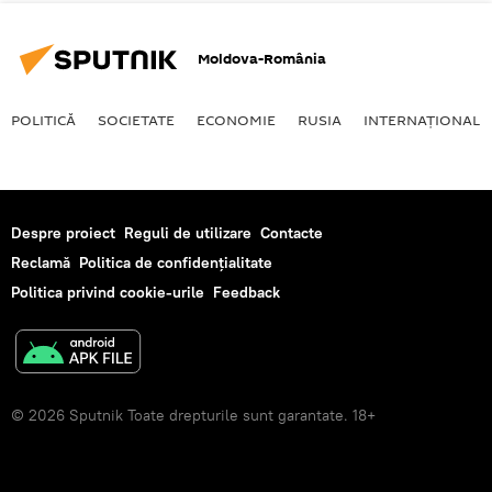
Moldova-România
POLITICĂ
SOCIETATE
ECONOMIE
RUSIA
INTERNAŢIONAL
Despre proiect
Reguli de utilizare
Contacte
Reclamă
Politica de confidențialitate
Politica privind cookie-urile
Feedback
© 2026 Sputnik Toate drepturile sunt garantate. 18+