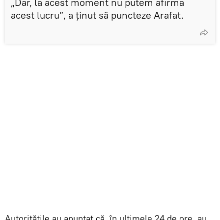
„Dar, la acest moment nu putem afirma
acest lucru”, a ținut să puncteze Arafat.
Autoritățile au anunțat că, în ultimele 24 de ore, au