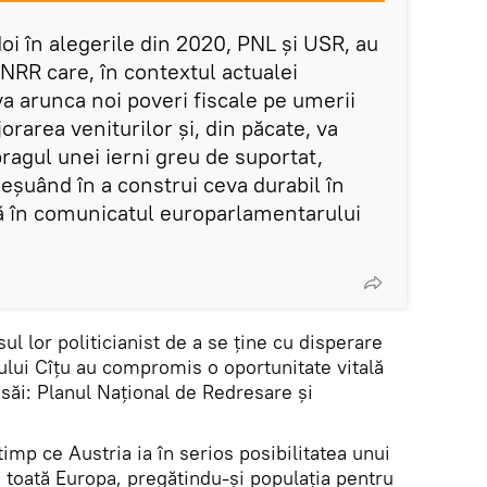
doi în alegerile din 2020, PNL și USR, au
NRR care, în contextul actualei
a arunca noi poveri fiscale pe umerii
orarea veniturilor și, din păcate, va
ragul unei ierni greu de suportat,
eșuând în a construi ceva durabil în
ată în comunicatul europarlamentarului
ul lor politicianist de a se ține cu disperare
ului Cîțu au compromis o oportunitate vitală
săi: Planul Național de Redresare și
timp ce Austria ia în serios posibilitatea unui
 toată Europa, pregătindu-și populația pentru