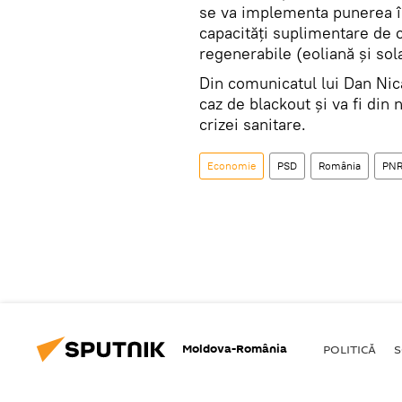
se va implementa punerea în
capacități suplimentare de
regenerabile (eoliană și sol
Din comunicatul lui Dan Nic
caz de blackout și va fi din n
crizei sanitare.
Economie
PSD
România
PN
Moldova-România
POLITICĂ
S