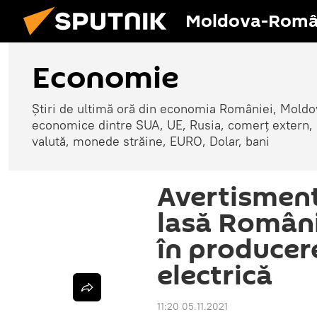
Moldova-Româ
Economie
Știri de ultimă oră din economia României, Moldove
economice dintre SUA, UE, Rusia, comerț extern, r
valută, monede străine, EURO, Dolar, bani
Avertismen
lasă Români
în producer
electrică
11:20 05.11.2021