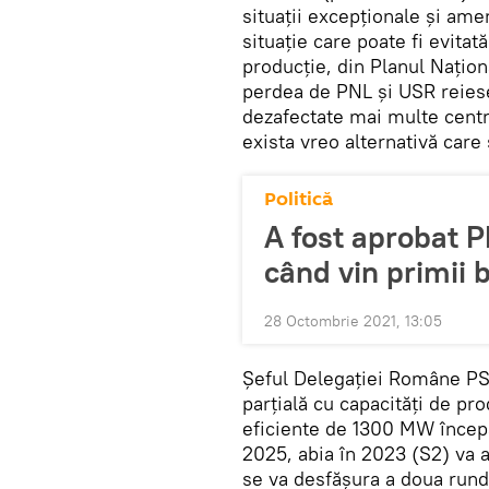
situații excepționale și ame
situație care poate fi evitat
producție, din Planul Națion
perdea de PNL și USR reiese 
dezafectate mai multe centr
exista vreo alternativă care 
Politică
A fost aprobat 
când vin primii 
28 Octombrie 2021, 13:05
Șeful Delegației Române PS
parțială cu capacități de prod
eficiente de 1300 MW începân
2025, abia în 2023 (S2) va 
se va desfășura a doua rundă 