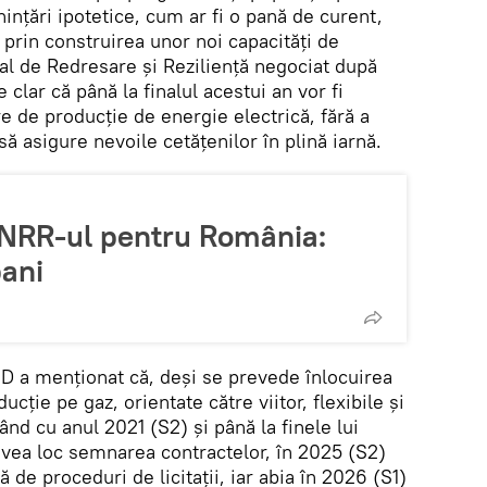
nințări ipotetice, cum ar fi o pană de curent,
ă prin construirea unor noi capacități de
al de Redresare și Reziliență negociat după
clar că până la finalul acestui an vor fi
e de producție de energie electrică, fără a
să asigure nevoile cetățenilor în plină iarnă.
PNRR-ul pentru România:
bani
D a menționat că, deși se prevede înlocuirea
ucție pe gaz, orientate către viitor, flexibile și
d cu anul 2021 (S2) și până la finele lui
avea loc semnarea contractelor, în 2025 (S2)
de proceduri de licitații, iar abia în 2026 (S1)