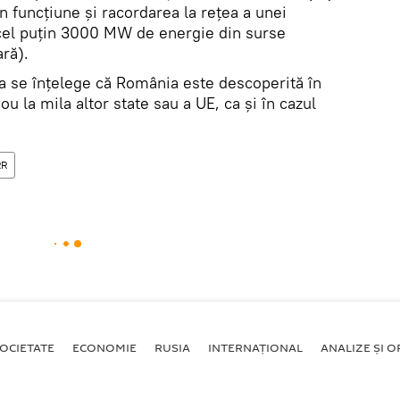
 funcțiune și racordarea la rețea a unei
 cel puțin 3000 MW de energie din surse
ară).
a se înțelege că România este descoperită în
ou la mila altor state sau a UE, ca și în cazul
RR
OCIETATE
ECONOMIE
RUSIA
INTERNAŢIONAL
ANALIZE ȘI OP