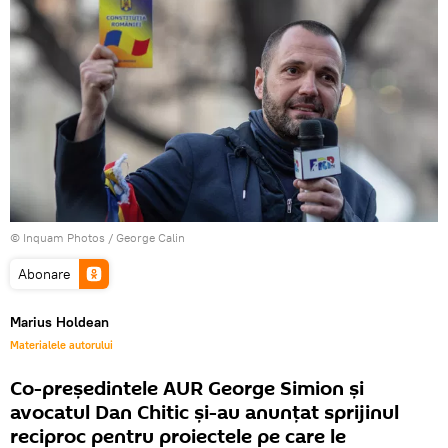
© Inquam Photos / George Calin
Abonare
Marius Holdean
Materialele autorului
Co-președintele AUR George Simion și
avocatul Dan Chitic și-au anunțat sprijinul
reciproc pentru proiectele pe care le