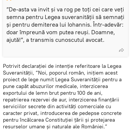
”De-asta va invit și va rog pe toți cei care veți
semna pentru Legea suveranității să semnați
și pentru demiterea lui Iohannis. Într-adevăr:
doar împreună vom putea reuși. Doamne,
ajută!”, a transmis cunoscutul avocat.
Potrivit declarației de intenție referitoare la Legea
Suveranității, “Noi, poporul român, inițiem acest
proiect de lege numit Legea Suveranității pentru a
pune capăt abuzurilor medicale, interzicerea
exportului de lemn brut pentru 100 de ani,
repatrierea rezervei de aur, interzicerea finanțării
serviciilor secrete din activități comerciale cu
caracter privat, introducerea de pedepse concrete
pentru încălcarea Constituției țării și protejarea
resurselor umane și naturale ale României.”