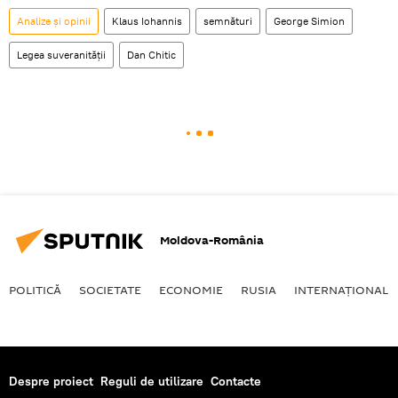
Analize și opinii
Klaus Iohannis
semnături
George Simion
Legea suveranității
Dan Chitic
Moldova-România
POLITICĂ
SOCIETATE
ECONOMIE
RUSIA
INTERNAŢIONAL
Despre proiect
Reguli de utilizare
Contacte