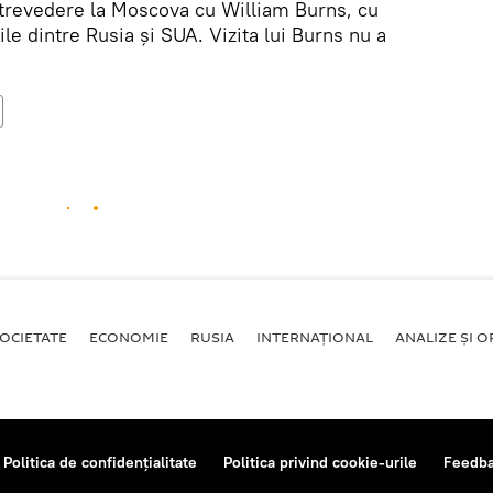
întrevedere la Moscova cu William Burns, cu
ile dintre Rusia și SUA. Vizita lui Burns nu a
OCIETATE
ECONOMIE
RUSIA
INTERNAŢIONAL
ANALIZE ȘI OP
Politica de confidențialitate
Politica privind cookie-urile
Feedb