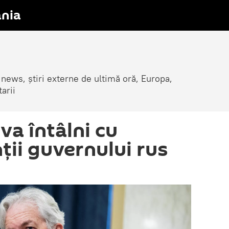
nia
 news, știri externe de ultimă oră, Europa,
arii
 va întâlni cu
ții guvernului rus