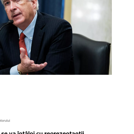
utorului
 se va întâlni cu reprezentanții