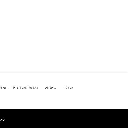
INII
EDITORIALIST
VIDEO
FOTO
ack