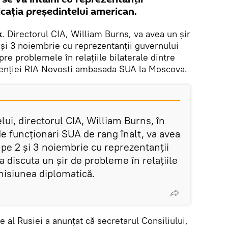
icația președintelui american.
k
. Directorul CIA, William Burns, va avea un șir
 și 3 noiembrie cu reprezentanții guvernului
pre problemele în relațiile bilaterale dintre
agenției RIA Novosti ambasada SUA la Moscova.
lui, directorul CIA, William Burns, în
de funcționari SUA de rang înalt, va avea
 pe 2 și 3 noiembrie cu reprezentanții
a discuta un șir de probleme în relațiile
 misiunea diplomatică.
e al Rusiei a anunțat că secretarul Consiliului,