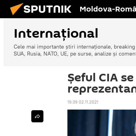
Moldova-Româ
Internaţional
Cele mai importante știri internaționale, breaking
SUA, Rusia, NATO, UE, pe surse, analize și coment
Șeful CIA se
reprezentan
19:39 02.11.2021