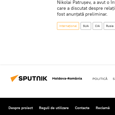
Nikolai Patrușev, a avut o 
care a discutat despre relați
fost anunțată preliminar.
Internaţional
SUA
CIA
Rusia
Moldova-România
POLITICĂ
S
Despre proiect
Reguli de utilizare
Contacte
Reclamă