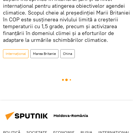
internațional pentru atingerea obiectivelor agendei
climatice. Scopul cheie al președinției Marii Britaniei
în COP este susținerea nivlului limită a creșterii
temperaturii cu 1,5 grade, precum și activizarea
finanțării în domeniul climei și a eforturilor de
adaptare la urmările schimbărilor climatice.
Internaţional
Marea Britanie
China
Moldova-România
POLITICĂ
SOCIETATE
ECONOMIE
RUSIA
INTERNAŢIONAL