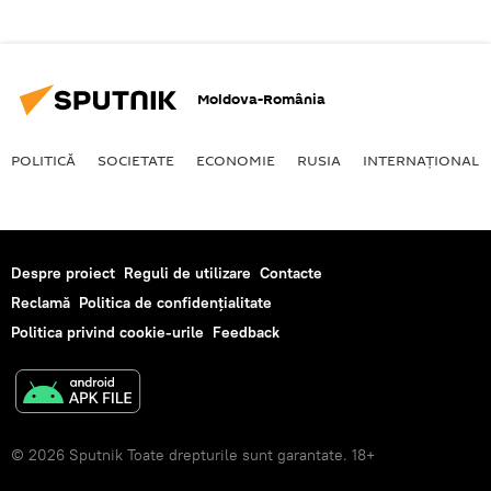
Moldova-România
POLITICĂ
SOCIETATE
ECONOMIE
RUSIA
INTERNAŢIONAL
Despre proiect
Reguli de utilizare
Contacte
Reclamă
Politica de confidențialitate
Politica privind cookie-urile
Feedback
© 2026 Sputnik Toate drepturile sunt garantate. 18+