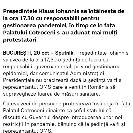
Președintele Klaus Iohannis se întâlnește de
la ora 17.30 cu responsabilii pentru
gestionarea pandemiei, în timp ce în fața
Palatului Cotroceni s-au adunat mai mulți
protestatari
BUCUREȘTI, 20 oct – Sputnik.
Preşedintele Iohannis
va avea de la ora 17,30 o şedinţă de lucru cu
responsabilii guvernamentali privind gestionarea
epidemiei, dar comunicatul Administrației
Prezidențiale nu precizează dacă la ședință va fi și
reprezentantul OMS care a venit în România să
supravegheze luarea de măsuri sanitare.
Câteva zeci de persoane protestează însă deja în fața
Palatul Cotroceni dinainte ca șeful statului să
discute cu Guvernul despre introducerea unor noi
restricții în pandemie, bănuind că la ședință va fi și
reprezentantul OMS.