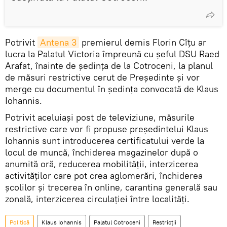
Potrivit
Antena 3
premierul demis Florin Cîțu ar
lucra la Palatul Victoria împreună cu șeful DSU Raed
Arafat, înainte de ședința de la Cotroceni, la planul
de măsuri restrictive cerut de Președinte și vor
merge cu documentul în ședința convocată de Klaus
Iohannis.
Potrivit aceluiași post de televiziune, măsurile
restrictive care vor fi propuse președintelui Klaus
Iohannis sunt introducerea certificatului verde la
locul de muncă, închiderea magazinelor după o
anumită oră, reducerea mobilității, interzicerea
activităților care pot crea aglomerări, închiderea
școlilor și trecerea în online, carantina generală sau
zonală, interzicerea circulației între localități.
Politică
Klaus Iohannis
Palatul Cotroceni
Restricții