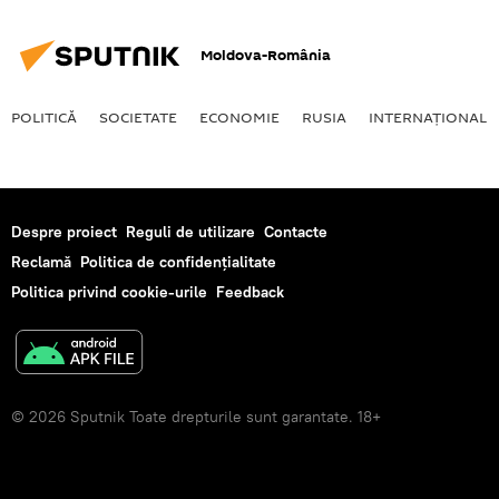
Moldova-România
POLITICĂ
SOCIETATE
ECONOMIE
RUSIA
INTERNAŢIONAL
Despre proiect
Reguli de utilizare
Contacte
Reclamă
Politica de confidențialitate
Politica privind cookie-urile
Feedback
© 2026 Sputnik Toate drepturile sunt garantate. 18+