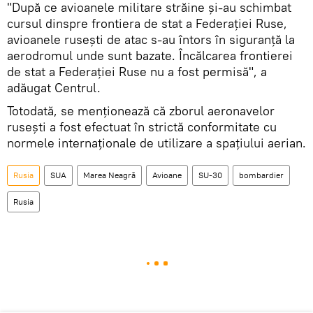
"După ce avioanele militare străine și-au schimbat
cursul dinspre frontiera de stat a Federației Ruse,
avioanele rusești de atac s-au întors în siguranță la
aerodromul unde sunt bazate. Încălcarea frontierei
de stat a Federației Ruse nu a fost permisă", a
adăugat Centrul.
Totodată, se menționează că zborul aeronavelor
rusești a fost efectuat în strictă conformitate cu
normele internaționale de utilizare a spațiului aerian.
Rusia
SUA
Marea Neagră
Avioane
SU-30
bombardier
Rusia