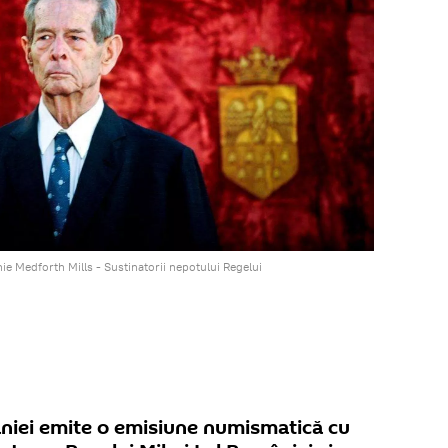
 Medforth Mills - Sustinatorii nepotului Regelui
niei emite o emisiune numismatică cu