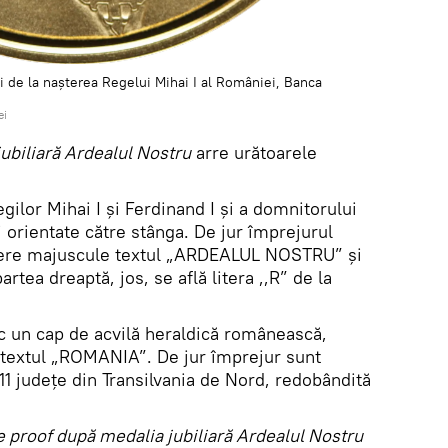
 de la nașterea Regelui Mihai I al României, Banca
ei
ubiliară Ardealul Nostru
arre urătoarele
egilor Mihai I și Ferdinand I și a domnitorului
 orientate către stânga. De jur împrejurul
 litere majuscule textul „ARDEALUL NOSTRU” şi
partea dreaptă, jos, se află litera ,,R” de la
oc un cap de acvilă heraldică românească,
s textul „ROMANIA”. De jur împrejur sunt
1 judeţe din Transilvania de Nord, redobândită
le proof după medalia jubiliară Ardealul Nostru