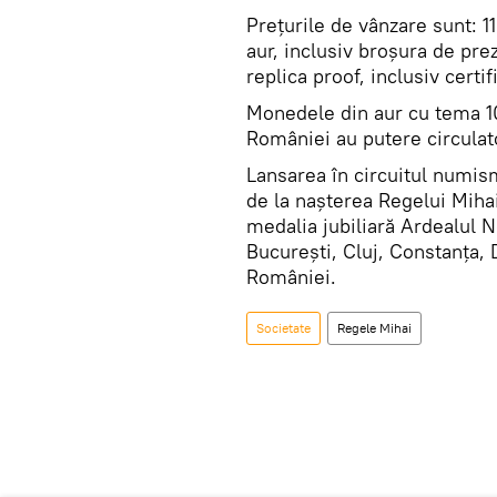
Preţurile de vânzare sunt: 
aur, inclusiv broșura de pre
replica proof, inclusiv certif
Monedele din aur cu tema 10
României au putere circulato
Lansarea în circuitul numis
de la nașterea Regelui Mihai
medalia jubiliară Ardealul N
Bucureşti, Cluj, Constanța, D
României.
Societate
Regele Mihai