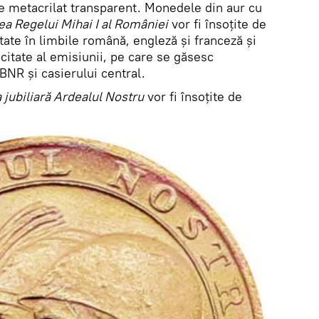
de metacrilat transparent. Monedele din aur cu
rea Regelui Mihai I al României
vor fi însoţite de
ate în limbile română, engleză şi franceză și
icitate al emisiunii, pe care se găsesc
BNR şi casierului central.
 jubiliară Ardealul Nostru
vor fi însoțite de