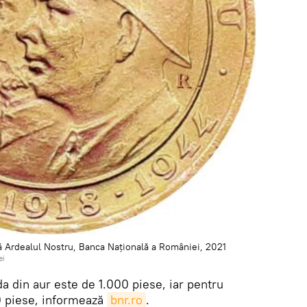
ră Ardealul Nostru, Banca Națională a României, 2021
ei
 din aur este de 1.000 piese, iar pentru
0 piese, informează
bnr.ro
.