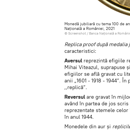
Monedă jubiliară cu tema 100 de ani
Națională a României, 2021
© Screenshot /
Banca Naţională a Români
Replica proof după medalia j
caracteristici:
Aversul
reprezintă efigiile r
Mihai Viteazul, suprapuse și
efigiilor se află gravat cu
anii „1601 - 1918 - 1944”. În 
,,replică”.
Reversul
are gravat în mijl
având în partea de jos scri
reprezentate stemele celor 1
în anul 1944.
Monedele din aur și
replici