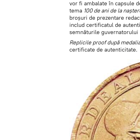
vor fi ambalate în capsule 
tema
100 de ani de la naște
broşuri de prezentare redact
includ certificatul de autent
semnăturile guvernatorului 
Replicile proof după medalia
certificate de autenticitate.