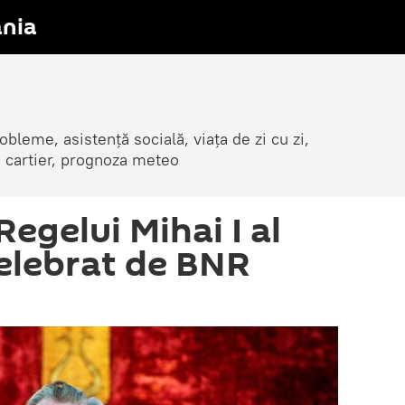
nia
obleme, asistență socială, viața de zi cu zi,
in cartier, prognoza meteo
egelui Mihai I al
elebrat de BNR