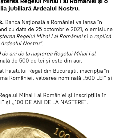
șterea Regelui Mihai I al României și o
ia jubiliară Ardealul Nostru.
k.
Banca Națională a României va lansa în
ând cu data de 25 octombrie 2021, o emisiune
așterea Regelui Mihai I al României
și o
replică
 Ardealul Nostru”.
 de ani de la nașterea Regelui Mihai I al
ală de 500 de lei și este din aur.
l Palatului Regal din București, inscripția în
ma României, valoarea nominală „500 LEI” și
egelui Mihai I al României și inscripțiile în
 I” și ,,100 DE ANI DE LA NASTERE”.