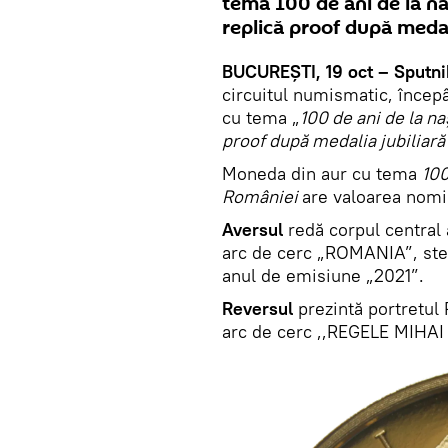
tema 100 de ani de la na
replică proof după medal
BUCUREȘTI, 19 oct – Sputni
circuitul numismatic, încep
cu tema „
100 de ani de la n
proof după medalia jubiliară
Moneda din aur cu tema
100
României
are valoarea nomin
Aversul
redă corpul central a
arc de cerc „ROMANIA”, ste
anul de emisiune „2021”.
Reversul
prezintă portretul R
arc de cerc ,,REGELE MIHAI