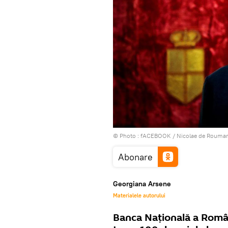
© Photo :
fACEBOOK / Nicolae de Roumanie
Abonare
Georgiana Arsene
Materialele autorului
Banca Națională a Româ