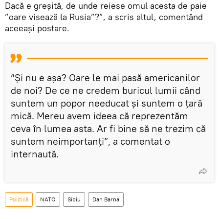
Dacă e greșită, de unde reiese omul acesta de paie
”oare visează la Rusia”?”, a scris altul, comentând
aceeași postare.
”Și nu e așa? Oare le mai pasă americanilor
de noi? De ce ne credem buricul lumii când
suntem un popor needucat și suntem o țară
mică. Mereu avem ideea că reprezentăm
ceva în lumea asta. Ar fi bine să ne trezim că
suntem neimportanți”, a comentat o
internaută.
Politică
NATO
Sibiu
Dan Barna