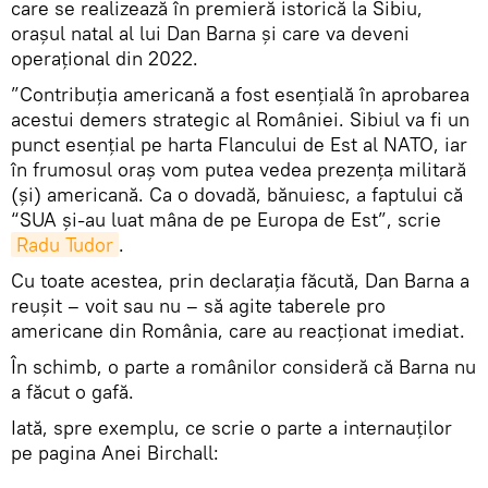
care se realizează în premieră istorică la Sibiu,
orașul natal al lui Dan Barna și care va deveni
operațional din 2022.
”Contribuția americană a fost esențială în aprobarea
acestui demers strategic al României. Sibiul va fi un
punct esențial pe harta Flancului de Est al NATO, iar
în frumosul oraș vom putea vedea prezența militară
(și) americană. Ca o dovadă, bănuiesc, a faptului că
“SUA și-au luat mâna de pe Europa de Est”, scrie
Radu Tudor
.
Cu toate acestea, prin declarația făcută, Dan Barna a
reușit – voit sau nu – să agite taberele pro
americane din România, care au reacționat imediat.
În schimb, o parte a românilor consideră că Barna nu
a făcut o gafă.
Iată, spre exemplu, ce scrie o parte a internauților
pe pagina Anei Birchall: