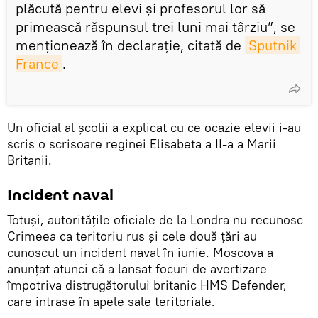
plăcută pentru elevi și profesorul lor să
primească răspunsul trei luni mai târziu”, se
menţionează în declarație, citată de
Sputnik 
France
.
Un oficial al școlii a explicat cu ce ocazie elevii i-au
scris o scrisoare reginei Elisabeta a II-a a Marii
Britanii.
Incident naval
Totuşi, autoritățile oficiale de la Londra nu recunosc
Crimeea ca teritoriu rus și cele două țări au
cunoscut un incident naval în iunie. Moscova a
anunțat atunci că a lansat focuri de avertizare
împotriva distrugătorului britanic HMS Defender,
care intrase în apele sale teritoriale.