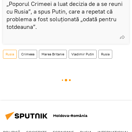
„Poporul Crimeei a luat decizia de a se reuni
cu Rusia”, a spus Putin, care a repetat că
problema a fost soluționată „odată pentru
totdeauna”.
Rusia
Crimeea
Marea Britanie
Vladimir Putin
Rusia
Moldova-România
POLITICĂ
SOCIETATE
ECONOMIE
RUSIA
INTERNAŢIONAL