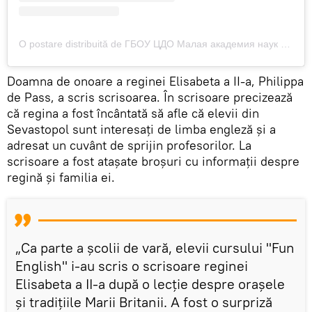
O postare distribuită de ГБОУ ЦДО Малая академия наук (@man_sevastopol92)
Doamna de onoare a reginei Elisabeta a II-a, Philippa
de Pass, a scris scrisoarea. În scrisoare precizează
că regina a fost încântată să afle că elevii din
Sevastopol sunt interesați de limba engleză și a
adresat un cuvânt de sprijin profesorilor. La
scrisoare a fost atașate broșuri cu informații despre
regină și familia ei.
„Ca parte a școlii de vară, elevii cursului "Fun
English" i-au scris o scrisoare reginei
Elisabeta a II-a după o lecție despre orașele
și tradițiile Marii Britanii. A fost o surpriză