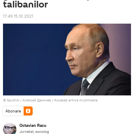
talibanilor
17:49 15.10.2021
© Sputnik / Алексей Даничев
/
Accesați arhiva multimedia
Abonare
Octavian Racu
Jurnalist, sociolog