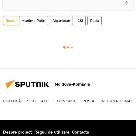
Rusia
Vladimir Putin
Afganistan
CSI
Rusia
Moldova-România
POLITICĂ
SOCIETATE
ECONOMIE
RUSIA
INTERNAŢIONAL
Despre proiect
Reguli de utilizare
Contacte